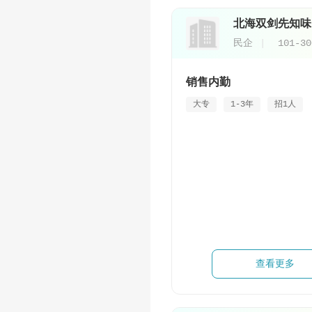
北海双剑先知味
民企
101-3
销售内勤
大专
1-3年
招1人
查看更多