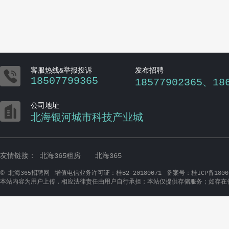

客服热线&举报投诉
发布招聘
18507799365
18577902365、18

公司地址
北海银河城市科技产业城
友情链接：
北海365租房
北海365
©
北海365招聘网
增值电信业务许可证：桂B2-20180071
备案号：桂ICP备1800
本站内容为用户上传，相应法律责任由用户自行承担；本站仅提供存储服务；如存在