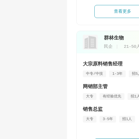
查看更多
群林生物
民企
21-50
大宗原料销售经理
中专/中技
1-3年
招5
网销部主管
大专
有经验优先
招1
销售总监
大专
3-5年
招1人