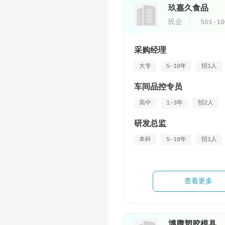
玖嘉久食品
民企
501-1
采购经理
大专
5-10年
招1人
车间品控专员
高中
1-3年
招2人
研发总监
本科
5-10年
招1人
查看更多
博腾塑胶模具