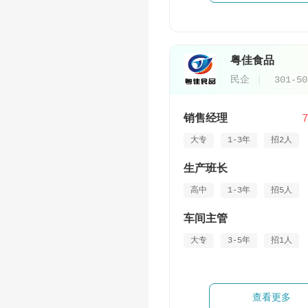
粤佳食品
民企
301-5
销售经理
大专
1-3年
招2人
生产班长
高中
1-3年
招5人
车间主管
大专
3-5年
招1人
查看更多