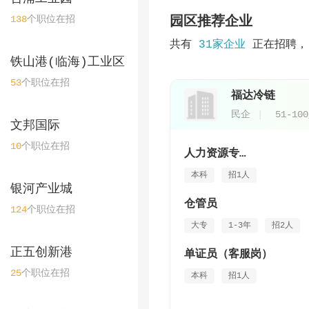
138
个职位在招
园区推荐企业
共有
31家企业
正在招聘，
铁山港(临海)工业区
53
个职位在招
福达冷链
民企
51-10
文邦国际
10
个职位在招
人力资源专员(优秀毕业生可培养）
本科
招1人
银河产业城
仓管员
124
个职位在招
大专
1-3年
招2人
正五创新港
单证员（客服岗）
25
个职位在招
本科
招1人