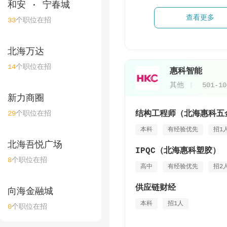
和安 · 宁春城
查看更多
33
个职位在招
北海万达
14
个职位在招
惠科智能
其他
501-1
新力商圈
29
个职位在招
结构工程师（北海惠科五
本科
有经验优先
招1
北海吾悦广场
IPQC（北海惠科塑胶）
8
个职位在招
高中
有经验优先
招2
供应链财经
向海金融城
本科
招1人
0
个职位在招