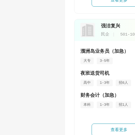
查看更多
强洁复兴
民企
501-1
涠洲岛业务员（加急）
大专
3-5年
夜班送货司机
高中
1-3年
招6人
财务会计（加急）
本科
1-3年
招1人
查看更多