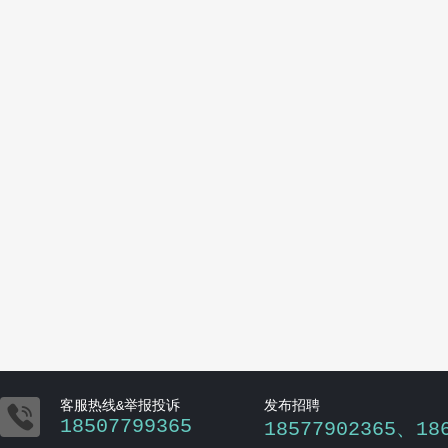

客服热线&举报投诉
发布招聘
18507799365
18577902365、18