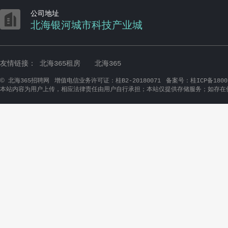

公司地址
北海银河城市科技产业城
友情链接：
北海365租房
北海365
©
北海365招聘网
增值电信业务许可证：桂B2-20180071
备案号：桂ICP备1800
本站内容为用户上传，相应法律责任由用户自行承担；本站仅提供存储服务；如存在