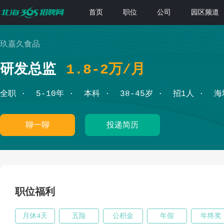
首页
职位
公司
园区频道
玖嘉久食品
研发总监
1.8-2万/月
全职
5-10年
本科
38-45岁
招1人
海
聊一聊
投递简历
职位福利
月休4天
五险
公积金
年假
年终奖