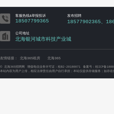

客服热线&举报投诉
发布招聘
18507799365
18577902365、18

公司地址
北海银河城市科技产业城
友情链接：
北海365租房
北海365
©
北海365招聘网
增值电信业务许可证：桂B2-20180071
备案号：桂ICP备1800
本站内容为用户上传，相应法律责任由用户自行承担；本站仅提供存储服务；如存在