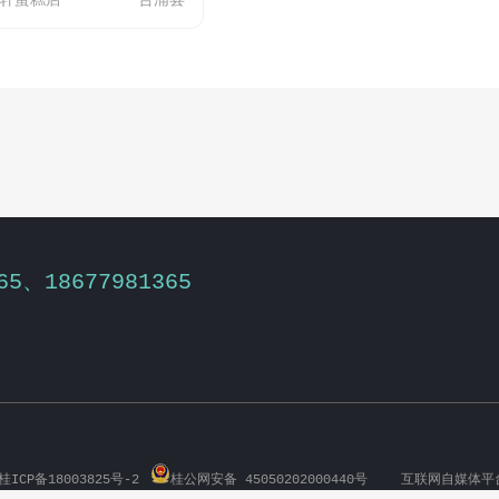
轩蛋糕店
合浦县
65、18677981365
ICP备18003825号-2
桂公网安备 45050202000440号
互联网自媒体平