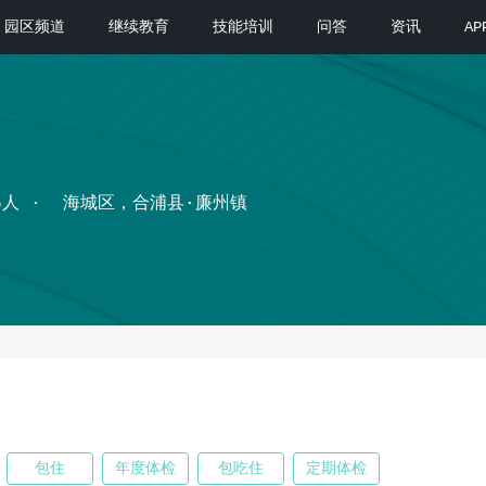
园区频道
继续教育
技能培训
问答
资讯
A
6人
海城区，合浦县·廉州镇
包住
年度体检
包吃住
定期体检