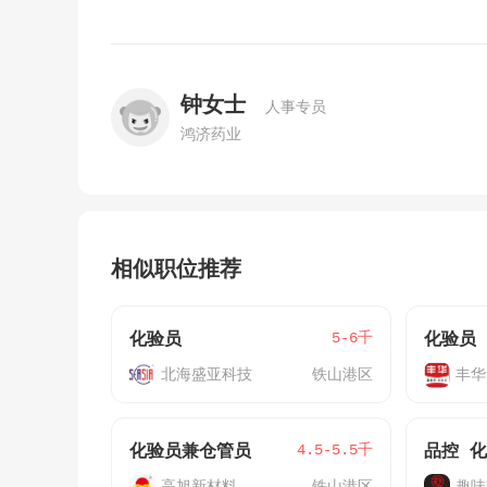
钟女士
人事专员
鸿济药业
相似职位推荐
5-6千
化验员
化验员
北海盛亚科技
铁山港区
丰华
4.5-5.5千
化验员兼仓管员
品控 