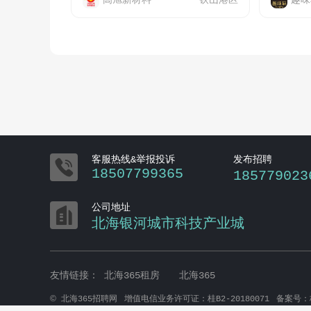
高旭新材料
铁山港区
趣味

客服热线&举报投诉
发布招聘
18507799365
185779023

公司地址
北海银河城市科技产业城
友情链接：
北海365租房
北海365
©
北海365招聘网
增值电信业务许可证：桂B2-20180071
备案号：桂