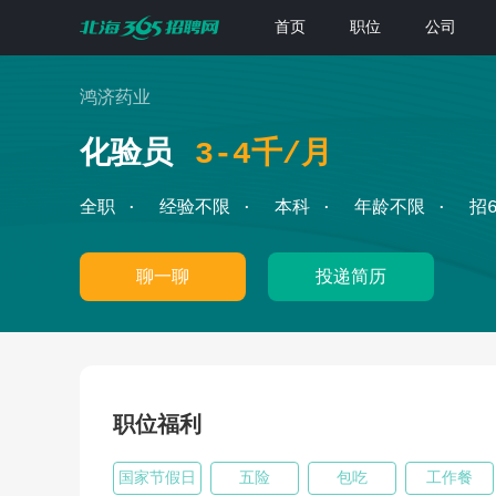
首页
职位
公司
鸿济药业
化验员
3-4千/月
全职
经验不限
本科
年龄不限
招
聊一聊
投递简历
职位福利
国家节假日
五险
包吃
工作餐