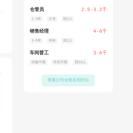
仓管员
2.5-3.2千
1-3年
大专
招1人
销售经理
4-6千
3-5年
本科
招1人
车间普工
3-6千
经验不限
学历不限
招10人

查看公司全部在招职位