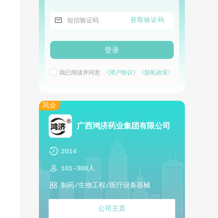

获取验证码
登录
我已阅读并同意
《用户协议》
《隐私政策》
民企
广西鸿济药业集团有限公司

2014

101-300人

制药/生物工程/医疗设备器械
公司主页