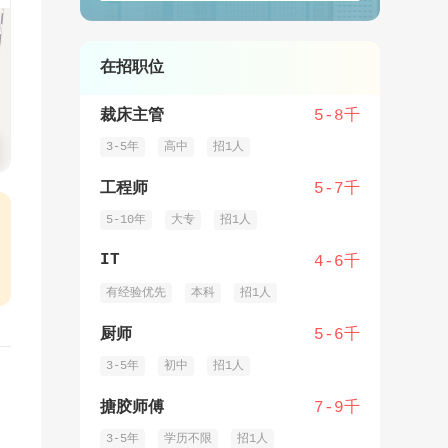
在招职位
裁床主管
5-8千
3-5年
高中
招1人
工程师
5-7千
5-10年
大专
招1人
IT
4-6千
有经验优先
本科
招1人
厨师
5-6千
3-5年
初中
招1人
搪胶师傅
7-9千
3-5年
学历不限
招1人