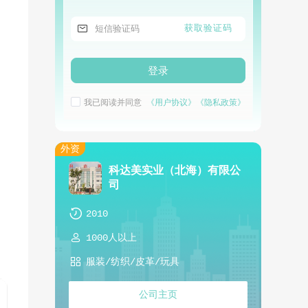

获取验证码
登录
我已阅读并同意
《用户协议》
《隐私政策》
外资
科达美实业（北海）有限公
司

2010

1000人以上

服装/纺织/皮革/玩具
公司主页