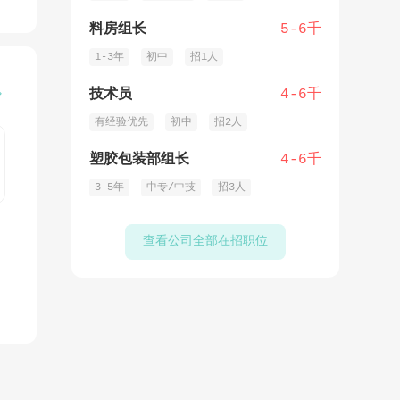
料房组长
5-6千
1-3年
初中
招1人
技术员
4-6千

有经验优先
初中
招2人
塑胶包装部组长
4-6千
3-5年
中专/中技
招3人
查看公司全部在招职位