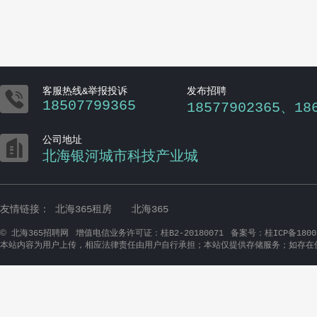

客服热线&举报投诉
发布招聘
18507799365
18577902365、18

公司地址
北海银河城市科技产业城
友情链接：
北海365租房
北海365
©
北海365招聘网
增值电信业务许可证：桂B2-20180071
备案号：桂ICP备1800
本站内容为用户上传，相应法律责任由用户自行承担；本站仅提供存储服务；如存在