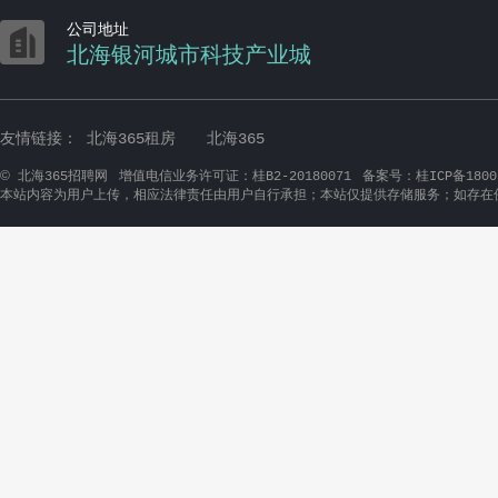

公司地址
北海银河城市科技产业城
友情链接：
北海365租房
北海365
©
北海365招聘网
增值电信业务许可证：桂B2-20180071
备案号：桂ICP备1800
本站内容为用户上传，相应法律责任由用户自行承担；本站仅提供存储服务；如存在