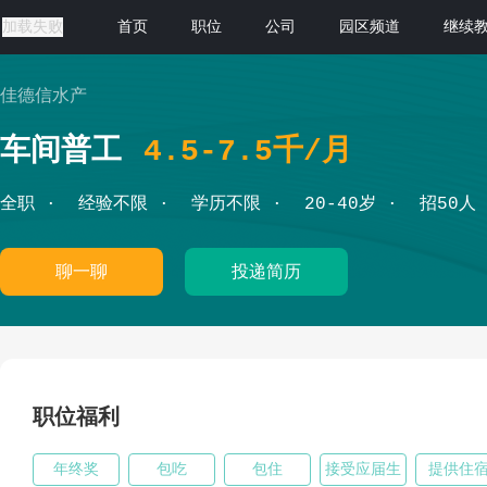
加载失败
首页
职位
公司
园区频道
继续
佳德信水产
车间普工
4.5-7.5千/月
全职
经验不限
学历不限
20-40岁
招50人
聊一聊
投递简历
职位福利
年终奖
包吃
包住
接受应届生
提供住