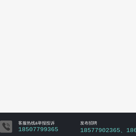

客服热线&举报投诉
发布招聘
18507799365
18577902365、18