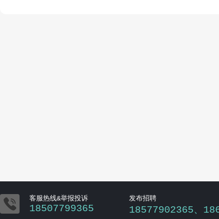

客服热线&举报投诉
发布招聘
18507799365
18577902365、18