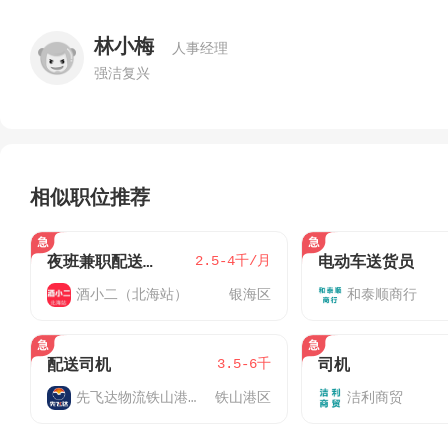
林小梅
人事经理
强洁复兴
相似职位推荐
2.5-4千/月
夜班兼职配送员（电动车即可）
电动车送货员
酒小二（北海站）
银海区
和泰顺商行
3.5-6千
配送司机
司机
先飞达物流铁山港网点
铁山港区
洁利商贸