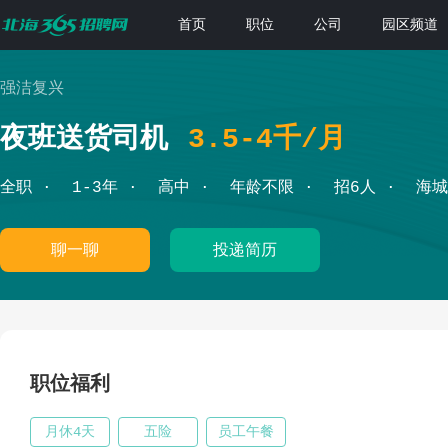
首页
职位
公司
园区频道
强洁复兴
夜班送货司机
3.5-4千/月
全职
1-3年
高中
年龄不限
招6人
海城
聊一聊
投递简历
职位福利
月休4天
五险
员工午餐