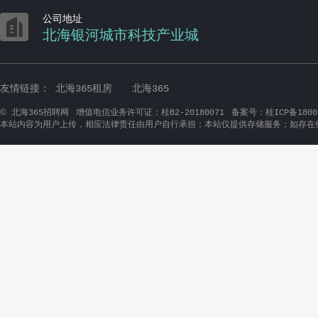

公司地址
北海银河城市科技产业城
友情链接：
北海365租房
北海365
©
北海365招聘网
增值电信业务许可证：桂B2-20180071
备案号：桂ICP备1800
本站内容为用户上传，相应法律责任由用户自行承担；本站仅提供存储服务；如存在