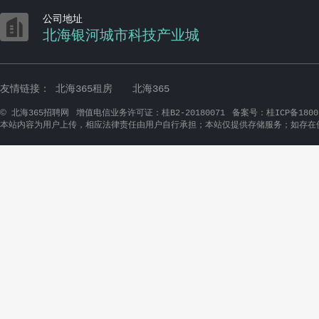

公司地址
北海银河城市科技产业城
友情链接：
北海365租房
北海365
©
北海365招聘网
增值电信业务许可证：桂B2-20180071
备案号：桂ICP备1800
本站内容为用户上传，相应法律责任由用户自行承担；本站仅提供存储服务；如存在