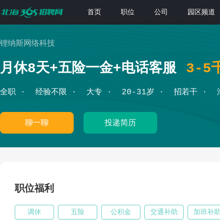
首页
职位
公司
园区频道
锂纳斯网络科技
月休8天+五险一金+电话客服
3-5
全职
经验不限
大专
20-31岁
招若干
聊一聊
投递简历
职位福利
调休
五险
公积金
交通补助
加班补