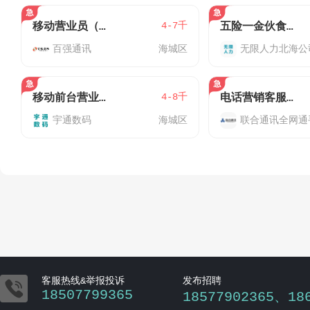
4-7千
移动营业员（海城区/银海区）-月休8天
五险一金伙食补贴500工业园电子厂急招技术员
百强通讯
海城区
无限人力北海公
4-8千
移动前台营业员（月休6天西路/北云营业厅）
电话营销客服（中国移动）
宇通数码
海城区

客服热线&举报投诉
发布招聘
18507799365
18577902365、18