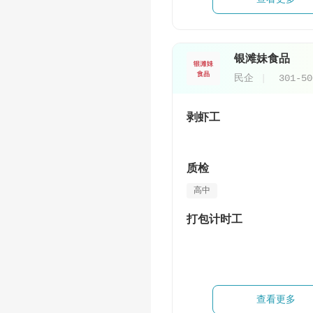
银滩妹食品
民企
301-5
剥虾工
质检
高中
打包计时工
查看更多