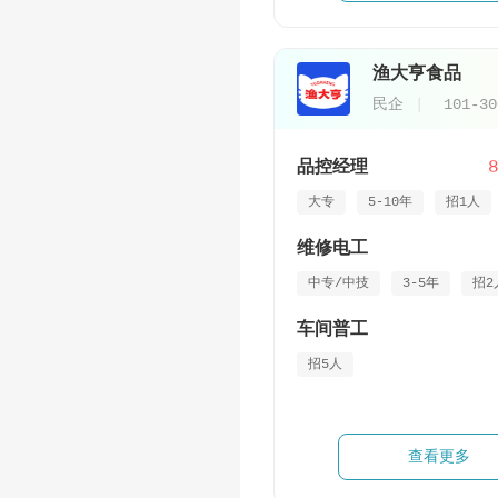
渔大亨食品
民企
101-3
品控经理
大专
5-10年
招1人
维修电工
中专/中技
3-5年
招2
车间普工
招5人
查看更多