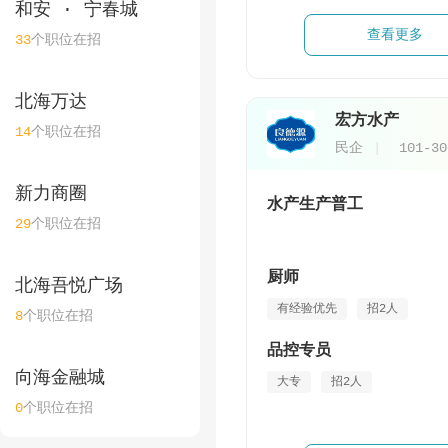
和安 · 宁春城
查看更多
33
个职位在招
北海万达
宏方水产
14
个职位在招
民企
101-3
新力商圈
水产生产普工
29
个职位在招
厨师
北海吾悦广场
有经验优先
招2人
8
个职位在招
品控专员
向海金融城
大专
招2人
0
个职位在招