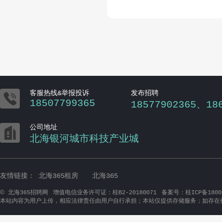

客服热线&举报投诉
发布招聘
18507799365
18577902365、18

公司地址
北海银河城市科技产业城
友情链接：
北海365租房
北海365
©
北海365招聘网
增值电信业务许可证：桂B2-20180071
备案号：桂ICP备1800
本站内容为用户上传，相应法律责任由用户自行承担；本站仅提供存储服务；如存在