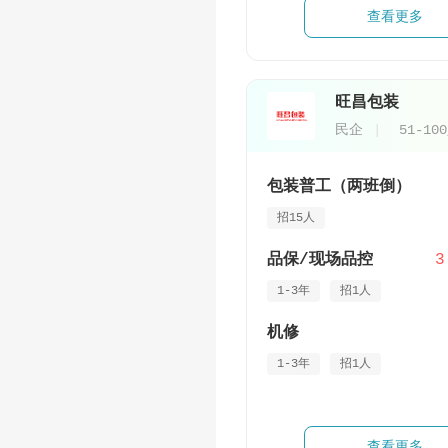
查看更多
旺昌包装
民企
51-10
包装普工（两班倒）
招15人
品保/现场品控
3
1-3年
招1人
机修
1-3年
招1人
查看更多