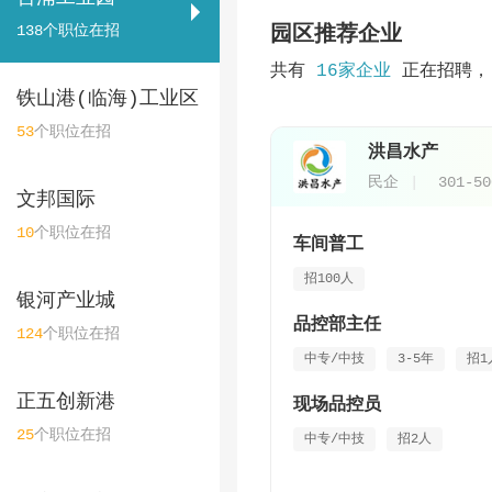
138
个职位在招
园区推荐企业
共有
16家企业
正在招聘，
铁山港(临海)工业区
53
个职位在招
洪昌水产
民企
301-5
文邦国际
10
个职位在招
车间普工
招100人
银河产业城
品控部主任
124
个职位在招
中专/中技
3-5年
招1
正五创新港
现场品控员
25
个职位在招
中专/中技
招2人