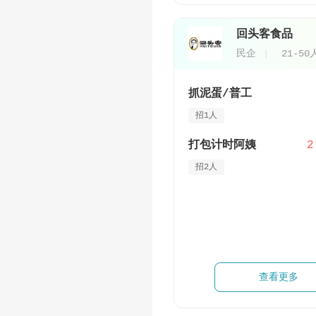
回头客食品
民企
21-50
抓泥蛋/普工
招1人
打包计时阿姨
2
招2人
查看更多