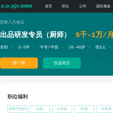
首页
职位
公司
园区频道
宏泰八方食品
出品研发专员（厨师）
5千-1万/
全职
3-5年
中专/中技
20-40岁
招3人
聊一聊
投递简历
职位福利
国家节假日
五险
公积金
年假
年终奖