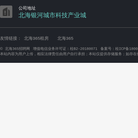

公司地址
北海银河城市科技产业城
友情链接：
北海365租房
北海365
©
北海365招聘网
增值电信业务许可证：桂B2-20180071
备案号：桂ICP备1800
本站内容为用户上传，相应法律责任由用户自行承担；本站仅提供存储服务；如存在