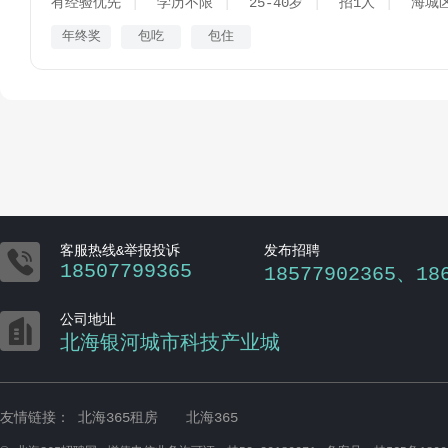
有经验优先
学历不限
25-40岁
招1人
海城
年终奖
包吃
包住

客服热线&举报投诉
发布招聘
18507799365
18577902365、18

公司地址
北海银河城市科技产业城
友情链接：
北海365租房
北海365