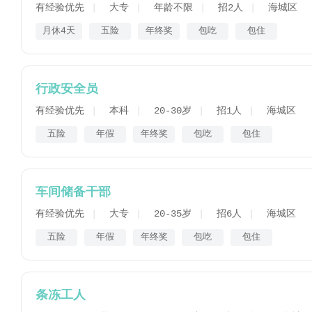
有经验优先
大专
年龄不限
招2人
海城区
月休4天
五险
年终奖
包吃
包住
行政安全员
有经验优先
本科
20-30岁
招1人
海城区
五险
年假
年终奖
包吃
包住
车间储备干部
有经验优先
大专
20-35岁
招6人
海城区
五险
年假
年终奖
包吃
包住
条冻工人