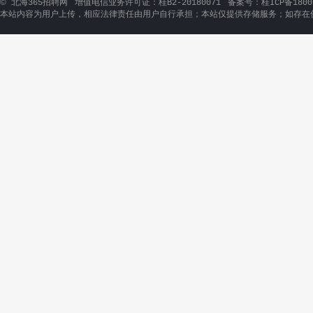
©
北海365招聘网
增值电信业务许可证：桂B2-20180071
备案号：桂ICP备1800
本站内容为用户上传，相应法律责任由用户自行承担；本站仅提供存储服务；如存在