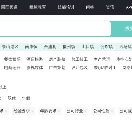
园区频道
继续教育
技能培训
问答
资讯
A
搜
铁山港区
南康镇
合浦县
廉州镇
山口镇
公馆镇
西场
餐饮娱乐
酒店旅游
房产装修
普工技工
生产营运
质控安
电商运营
影视媒体
广告策划
设计包装
兼职/临时工
网络
以上
奖
双休
年假
求
经验要求
年龄要求
公司行业
公司性质
公司规