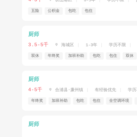
4-5千
铁山港区
3-5年
学历不限
五险
公积金
包吃
包住
厨师
3.5-5千

海城区
1-3年
学历不限
双休
年终奖
加班补助
包吃
包住
双休
厨师
4-5千

合浦县·廉州镇
有经验优先
学历
年终奖
加班补助
包吃
包住
全空调环境
厨师