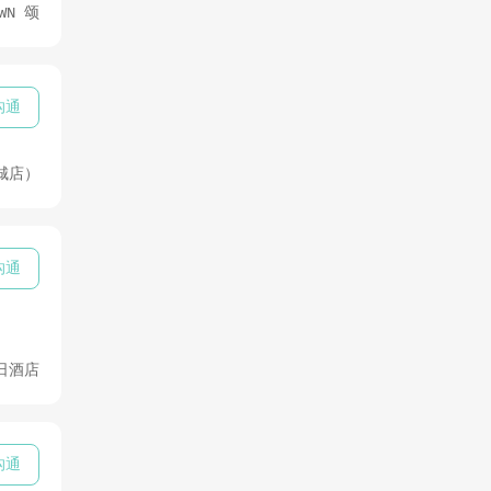
WN 颂
沟通
城店）
沟通
日酒店
沟通