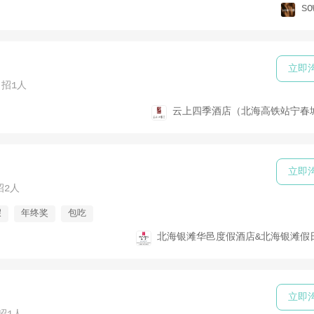
SO
立即
招1人
云上四季酒店（北海高铁站宁春
立即
招2人
假
年终奖
包吃
北海银滩华邑度假酒店&北海银滩假
立即