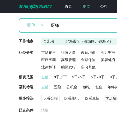
首页
职位
公司
职位
工作地点
全北海
|
北海市区（海城区、银海区）
职位分类
市场销售
行政人事
教育培训
会计财务
医疗医药
高级管理
金融保险
美容健身
法律翻译
编辑发行
实习其他
薪资范围
全部
3千以下
3千-5千
5千-8千
8千
福利待遇
全部
五险
公积金
包吃
包住
年终
更多筛选
仅看公招
仅看兼职
仅看直招
学历要
已选条件
清空