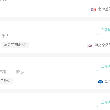
招1人
北海盛
立即
招1人
法定节假日休息
旭光朵朵
立即
不限
招2人
工龄奖
宏
立即