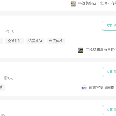
科达美实业（北海）有
立即
招1人
餐
交通补助
话费补助
年度体检
广悦华涠洲海景度
立即
招1人
助
南珠宫集团南珠
立即