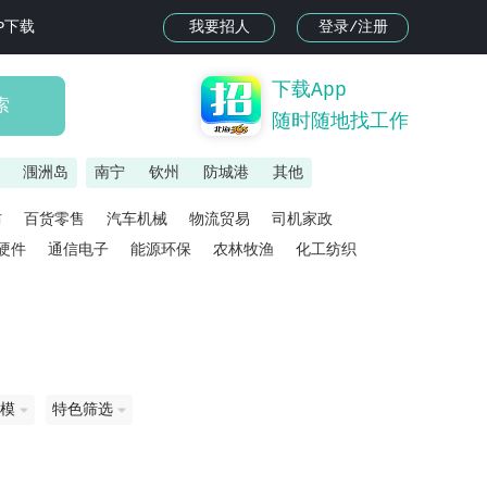
我要招人
登录/注册
PP下载
下载App
索
随时随地找工作
镇
涠洲岛
南宁
钦州
防城港
其他
防
百货零售
汽车机械
物流贸易
司机家政
硬件
通信电子
能源环保
农林牧渔
化工纺织
模
特色筛选