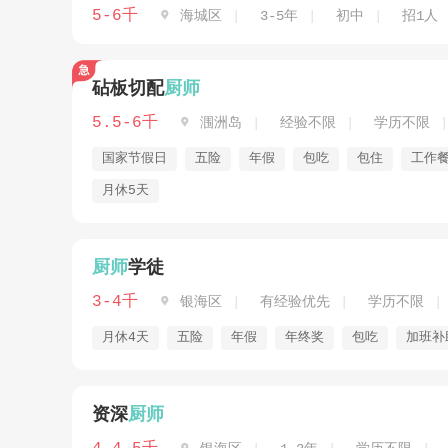
5-6千

海城区
3-5年
初中
招1人
砧板切配
厨师
5.5-6千

涠洲岛
经验不限
学历不限
国家节假日
五险
年假
包吃
包住
工作
月休5天
厨师
学徒
3-4千

银海区
有经验优先
学历不限
月休4天
五险
年假
年终奖
包吃
加班补
资深
厨师