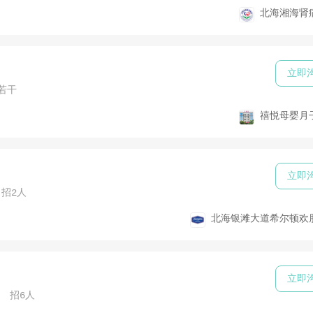
北海湘海肾
立即
若干
禧悦母婴月
立即
招2人
北海银滩大道希尔顿欢
立即
招6人