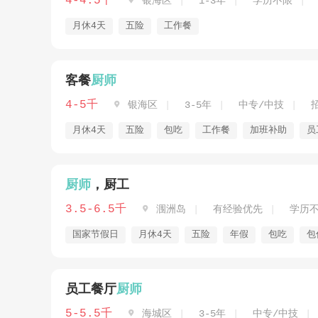
4-4.5千

银海区
1-3年
学历不限
月休4天
五险
工作餐
客餐
厨师
4-5千

银海区
3-5年
中专/中技
月休4天
五险
包吃
工作餐
加班补助
员
厨师
，厨工
3.5-6.5千

涠洲岛
有经验优先
学历
国家节假日
月休4天
五险
年假
包吃
包
员工餐厅
厨师
5-5.5千

海城区
3-5年
中专/中技