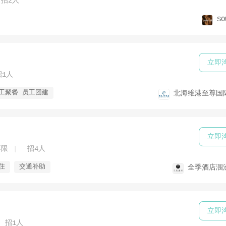
招2人
SO
立即
招1人
工聚餐 员工团建
北海维港至尊国
立即
不限
招4人
住
交通补助
全季酒店涠
立即
招1人