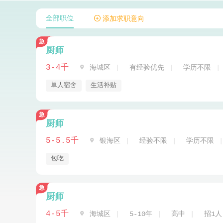
全部职位
 添加求职意向
厨师
3-4千

海城区
有经验优先
学历不限
单人宿舍
生活补贴
厨师
5-5.5千

银海区
经验不限
学历不限
包吃
厨师
4-5千

海城区
5-10年
高中
招1人