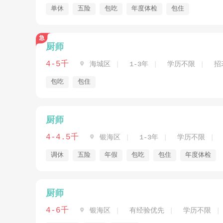
单休
五险
包吃
年度体检
包住
厨师
4-5千

海城区
1-3年
学历不限
招
包吃
包住
厨师
4-4.5千

银海区
1-3年
学历不限
调休
五险
年假
包吃
包住
年度体检
厨师
4-6千

银海区
有经验优先
学历不限