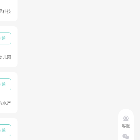
亚科技
沟通
幼儿园
沟通
方水产

客服
沟通
