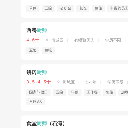
单休
五险
公积金
包吃
包住
丰富的员
西餐
厨师
4-6千

海城区
有经验优先
学历不限
五险
包吃
饼房
厨师
3.5-4.5千

海城区
1-3年
学历不限
国家节假日
五险
年假
工作餐
包住
加
月休8天
食堂
厨师
（石湾）