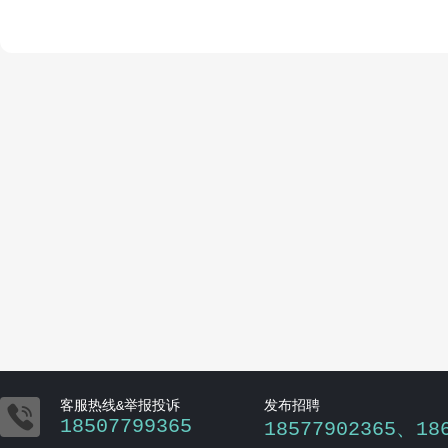

客服热线&举报投诉
发布招聘
18507799365
18577902365、18