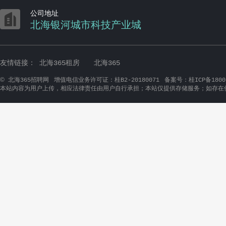

公司地址
北海银河城市科技产业城
友情链接：
北海365租房
北海365
©
北海365招聘网
增值电信业务许可证：桂B2-20180071
备案号：桂ICP备1800
本站内容为用户上传，相应法律责任由用户自行承担；本站仅提供存储服务；如存在