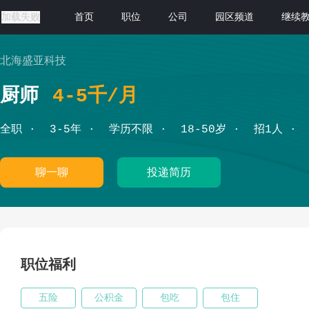
加载失败
首页
职位
公司
园区频道
继续
北海盛亚科技
厨师
4-5千/月
全职
3-5年
学历不限
18-50岁
招1人
聊一聊
投递简历
职位福利
五险
公积金
包吃
包住