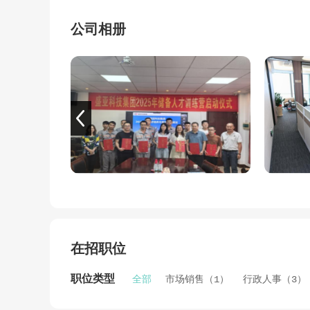
能二十万吨，作为增塑剂被广泛应用于聚氨酯塑
域。产品销售辐射我国华南、华中、华东、西南
公司相册
母公司广西盛亚科技集团股份有限公司核心专利“
区科学技术进步奖二等奖，目前取得发明专利11项，
体系认证、OHSAS18000职业安全健康管理
业，2023年12月通过广西壮族自治区瞪羚企
州市推动工业稳增长政策措施奖励；参与制定行
随着业务的扩展，集团在广西南宁市设立办公总
南省衡阳市2大生产及物流仓储基地。同时，大力
际上新型环保材料及氯碱化工生产的先锋企业。
成立 20 多年来，集团以“诚信铸品质，质量
业、环保增塑剂研发先锋。未来，集团将坚持“
蜡的市场龙头地位的基础上不断拓宽市场和产品
在招职位
职位类型
全部
市场销售（1）
行政人事（3）