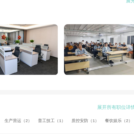
展
胶跑道、橡塑发泡、电线电缆、防水涂料、胶粘剂、润滑油等行
等主要区域，以及海外部分国家和地区。
热氯化法与光催化法结合生产氯化石蜡”获得2023年广西壮族
产品通过了ISO9000质量管理体系认证、ISO14000环境
体系认证。并获得国家高新技术企业，是广西壮族自治区专精特新中
业认定，同年入围柳州市民营企业50强，多次荣获广西壮族自治区
业标准《氯碱工业绿色设计产品评价氯化石蜡》。
部，在全国多地拥有全资或控股分子公司10多家、柳州市鹿寨县
拓展海外业务，2024年在印尼投建氯碱项目，促进集团发展成
赢市场”为宗旨，致力于打造国内、国际先进的新型环保材料生产
深耕精细化工、不断做大做强”的发展理念，在继续稳固主产品氯
。
展开所有职位详
生产营运（2）
普工技工（1）
质控安防（1）
餐饮娱乐（2）