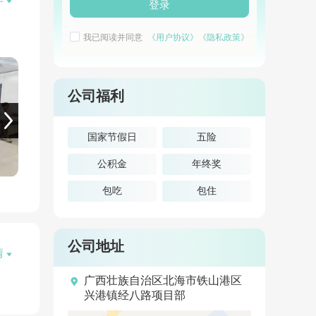

开
业领
登录
自治
我已阅读并同意
《用户协议》
《隐私政策》
管理
小企
、柳
公司福利
和湖
国家节假日
五险
为国
公积金
年终奖
企
化石
包吃
包住
公司地址
情


广西壮族自治区北海市铁山港区
兴港镇经八路项目部