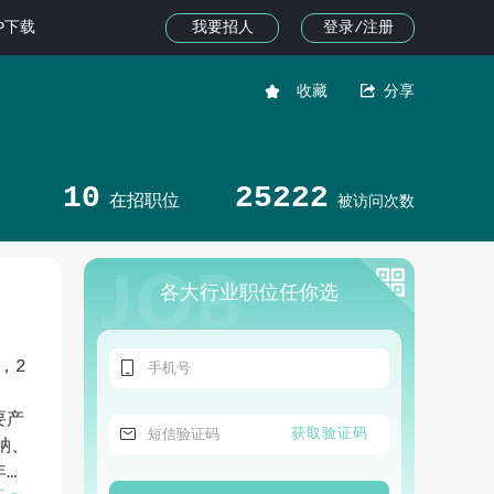
我要招人
登录/注册
PP下载


收藏
分享
10
25222
在招职位
被访问次数
各大行业职位任你选

，2
要产

获取验证码
钠、
年产