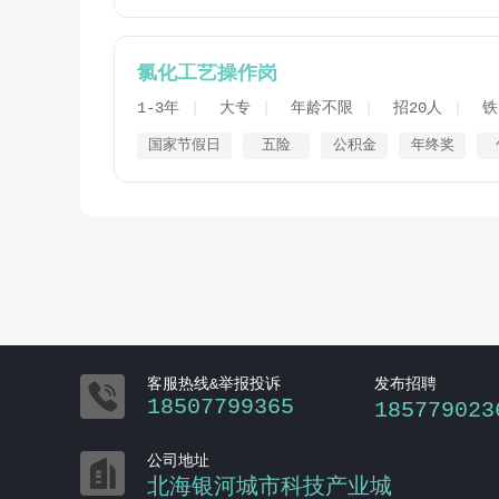
氯化工艺操作岗
1-3年
大专
年龄不限
招20人
铁
国家节假日
五险
公积金
年终奖

客服热线&举报投诉
发布招聘
18507799365
185779023

公司地址
北海银河城市科技产业城