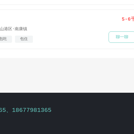
5-6
山港区·南康镇
聊一聊
包吃
包住
65、18677981365