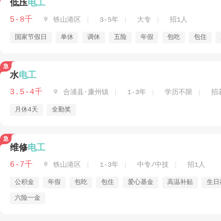
低压
电工
5-8千

铁山港区
3-5年
大专
招1人
国家节假日
单休
调休
五险
年假
包吃
包住
水
电工
3.5-4千

合浦县·廉州镇
1-3年
学历不限
招
月休4天
全勤奖
维修
电工
6-7千

铁山港区
1-3年
中专/中技
招1人
公积金
年假
包吃
包住
爱心基金
高温补贴
生日
六险一金