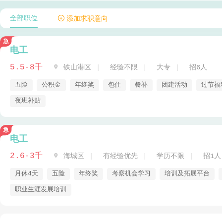
全部职位
 添加求职意向
电工
5.5-8千

铁山港区
经验不限
大专
招6人
五险
公积金
年终奖
包住
餐补
团建活动
过节福
夜班补贴
电工
2.6-3千

海城区
有经验优先
学历不限
招1人
月休4天
五险
年终奖
考察机会学习
培训及拓展平台
职业生涯发展培训