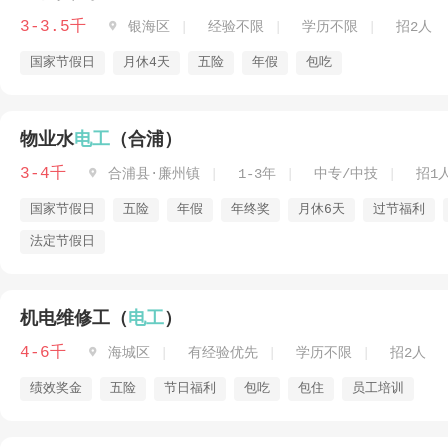
3-3.5千

银海区
经验不限
学历不限
招2人
国家节假日
月休4天
五险
年假
包吃
物业水
电工
（合浦）
3-4千

合浦县·廉州镇
1-3年
中专/中技
招1
国家节假日
五险
年假
年终奖
月休6天
过节福利
法定节假日
机电维修工（
电工
）
4-6千

海城区
有经验优先
学历不限
招2人
绩效奖金
五险
节日福利
包吃
包住
员工培训