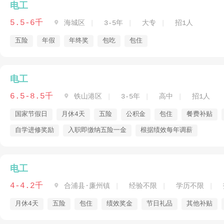
电工
5.5-6千

海城区
3-5年
大专
招1人
五险
年假
年终奖
包吃
包住
电工
6.5-8.5千

铁山港区
3-5年
高中
招1人
国家节假日
月休4天
五险
公积金
包住
餐费补贴
自学进修奖励
入职即缴纳五险一金
根据绩效每年调薪
电工
4-4.2千

合浦县·廉州镇
经验不限
学历不限
月休4天
五险
包住
绩效奖金
节日礼品
其他补贴