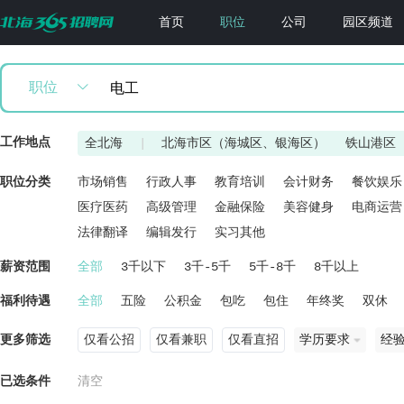
首页
职位
公司
园区频道
职位
工作地点
全北海
|
北海市区（海城区、银海区）
铁山港区
职位分类
市场销售
行政人事
教育培训
会计财务
餐饮娱乐
医疗医药
高级管理
金融保险
美容健身
电商运营
法律翻译
编辑发行
实习其他
薪资范围
全部
3千以下
3千-5千
5千-8千
8千以上
福利待遇
全部
五险
公积金
包吃
包住
年终奖
双休
更多筛选
仅看公招
仅看兼职
仅看直招
学历要求
经
已选条件
清空