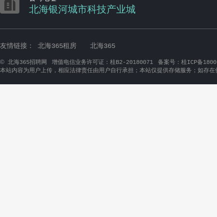

北海银河城市科技产业城
友情链接：
北海365租房
北海365
©
北海365招聘网
增值电信业务许可证：桂B2-20180071
备案号：桂ICP备1800
本站内容为用户上传，相应法律责任由用户自行承担；本站仅提供存储服务；如存在