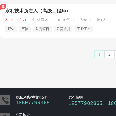
水利技术负责人（高级工程师）
8.5千-1万

银海区
5-10年
大专
招1人
双休
五险
法定假日
公费培训
工龄工资
1
2

客服热线&举报投诉
发布招聘
18507799365
18577902365、18
公司地址