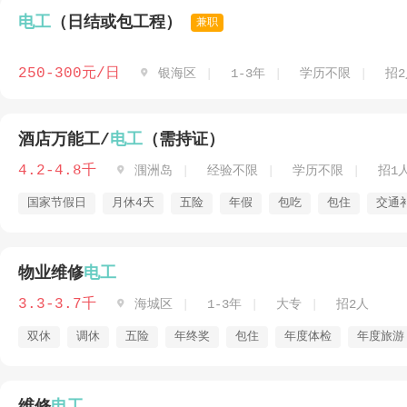
电工
（日结或包工程）
兼职
250-300元/日

银海区
1-3年
学历不限
招2
酒店万能工/
电工
（需持证）
4.2-4.8千

涠洲岛
经验不限
学历不限
招1
国家节假日
月休4天
五险
年假
包吃
包住
交通
物业维修
电工
3.3-3.7千

海城区
1-3年
大专
招2人
双休
调休
五险
年终奖
包住
年度体检
年度旅游