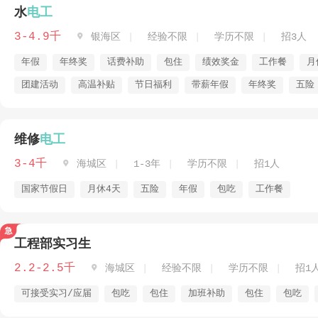
水
电工
3-4.9千

银海区
经验不限
学历不限
招3人
年假
年终奖
话费补助
包住
绩效奖金
工作餐
月
团建活动
高温补贴
节日福利
带薪年假
年终奖
五险
维修
电工
3-4千

海城区
1-3年
学历不限
招1人
国家节假日
月休4天
五险
年假
包吃
工作餐
工程部实习生
2.2-2.5千

海城区
经验不限
学历不限
招1
可接受实习/应届
包吃
包住
加班补助
包住
包吃