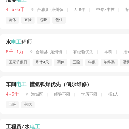
维修
电工
4.5-6千

合浦县·廉州镇
3-5年
中专/中技
招
调休
五险
包吃
包住
水
电工
程师
8千-1万

合浦县·廉州镇
有经验优先
本科
招
国家节假日
月休4天
调休
五险
年假
年终奖
话
车间
电工
懂氩弧焊优先（偶尔维修）
4-5千

海城区
经验不限
学历不限
招1人
五险
包吃
工程员/水
电工