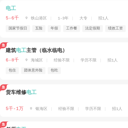
电工
5-6千

铁山港区
1-3年
大专
招1人
国家节假日
五险
年假
工作餐
法定假期
绩效工资
建筑
电工
主管（临水临电）
6-8千

海城区
经验不限
学历不限
招1人
包住
团体意外险
包吃
货车维修
电工
5千-1万

银海区
经验不限
学历不限
招1人