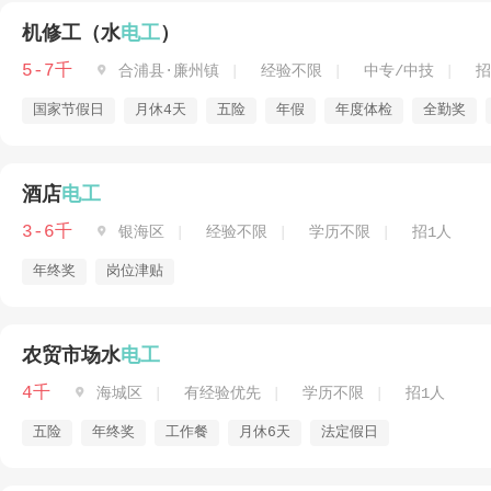
机修工（水
电工
）
5-7千

合浦县·廉州镇
经验不限
中专/中技
招
国家节假日
月休4天
五险
年假
年度体检
全勤奖
酒店
电工
3-6千

银海区
经验不限
学历不限
招1人
年终奖
岗位津贴
农贸市场水
电工
4千

海城区
有经验优先
学历不限
招1人
五险
年终奖
工作餐
月休6天
法定假日