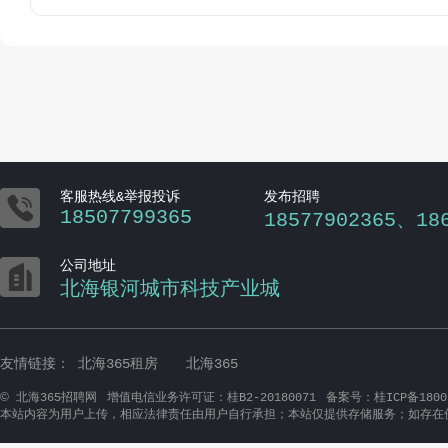

客服热线&举报投诉
发布招聘
18507799365
18577902365、18

公司地址
北海银河城市科技产业城
友情链接：
北海365租房
北海365
©
北海365招聘网
增值电信业务许可证：桂B2-20180071
备案号：桂ICP备1800
本站内容为用户上传，相应法律责任由用户自行承担；本站仅提供存储服务；如存在