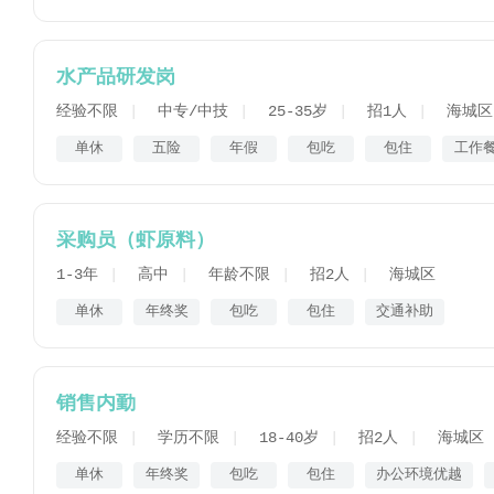
水产品研发岗
经验不限
中专/中技
25-35岁
招1人
海城区
单休
五险
年假
包吃
包住
工作
采购员（虾原料）
1-3年
高中
年龄不限
招2人
海城区
单休
年终奖
包吃
包住
交通补助
销售内勤
经验不限
学历不限
18-40岁
招2人
海城区
单休
年终奖
包吃
包住
办公环境优越