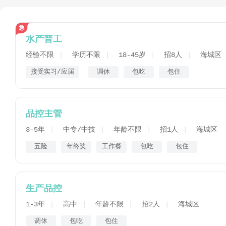
水产普工
经验不限
学历不限
18-45岁
招8人
海城区
接受实习/应届
调休
包吃
包住
品控主管
3-5年
中专/中技
年龄不限
招1人
海城区
五险
年终奖
工作餐
包吃
包住
生产品控
1-3年
高中
年龄不限
招2人
海城区
调休
包吃
包住