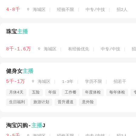
4-8千

海城区
经验不限
中专/中技
招2人
珠宝
主播
8千-1.6万

海城区
有经验优先
中专/中技
招
健身女
主播
5千-1万

海城区
1-3年
学历不限
招若干
月休4天
五险
年假
工作餐
年度体检
每年体检
生日福利
旅游计划
晋升通道
意外险
淘宝闪购-
主播
J
