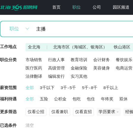
首页
职位
公司
园区频道
职位
工作地点
全北海
|
北海市区（海城区、银海区）
铁山港区
职位分类
市场销售
行政人事
教育培训
会计财务
餐饮娱乐
医疗医药
高级管理
金融保险
美容健身
电商运营
法律翻译
编辑发行
实习其他
薪资范围
全部
3千以下
3千-5千
5千-8千
8千以上
福利待遇
全部
五险
公积金
包吃
包住
年终奖
双休
更多筛选
仅看公招
仅看兼职
仅看直招
学历要求
经
已选条件
清空