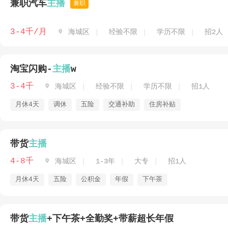
兼职汽车
主播
兼职
3-4千/月

海城区
经验不限
学历不限
招2人
淘宝闪购-
主播
w
3-4千

海城区
经验不限
学历不限
招1人
月休4天
调休
五险
交通补助
住房补贴
带货
主播
4-8千

海城区
1-3年
大专
招1人
月休4天
五险
公积金
年假
下午茶
带货
主播
+下午茶+全勤奖+带薪超长年假