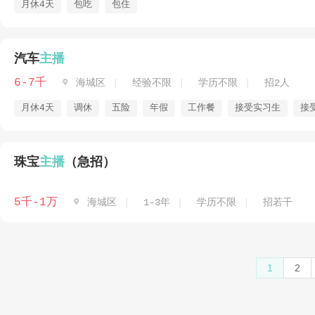
月休4天
包吃
包住
汽车
主播
6-7千

海城区
经验不限
学历不限
招2人
月休4天
调休
五险
年假
工作餐
接受实习生
接
珠宝
主播
（急招）
5千-1万

海城区
1-3年
学历不限
招若干
1
2