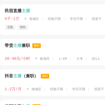
民宿直播
主播
5千-1万

海城区
经验不限
学历不限
招若干
五险
包吃
带货
主播
兼职
兼职
20-40元/小时

银海区
1-3年
大专
招1人
抖音
主播
（兼职）
兼职
1-2万/月

海城区
经验不限
学历不限
招若干