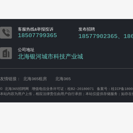

客服热线&举报投诉
发布招聘
18507799365
18577902365、18

公司地址
北海银河城市科技产业城
友情链接：
北海365租房
北海365
©
北海365招聘网
增值电信业务许可证：桂B2-20180071
备案号：桂ICP备1800
本站内容为用户上传，相应法律责任由用户自行承担；本站仅提供存储服务；如存在