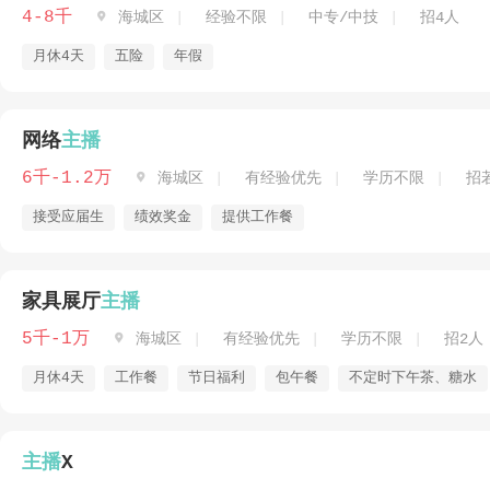
4-8千

海城区
经验不限
中专/中技
招4人
月休4天
五险
年假
网络
主播
6千-1.2万

海城区
有经验优先
学历不限
招
接受应届生
绩效奖金
提供工作餐
家具展厅
主播
5千-1万

海城区
有经验优先
学历不限
招2人
月休4天
工作餐
节日福利
包午餐
不定时下午茶、糖水
主播
X