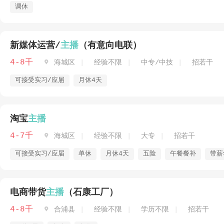
调休
新媒体运营/
主播
（有意向电联）
4-8千

海城区
经验不限
中专/中技
招若干
可接受实习/应届
月休4天
淘宝
主播
4-7千

海城区
经验不限
大专
招若干
可接受实习/应届
单休
月休4天
五险
午餐餐补
带薪
电商带货
主播
（石康工厂）
4-8千

合浦县
经验不限
学历不限
招若干