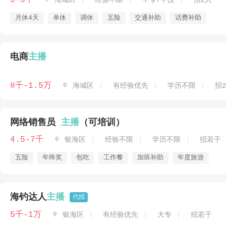
3-5千
海城区
经验不限
中专/中技
招2人
月休4天
单休
调休
五险
交通补助
话费补助
电商
主播
8千-1.5万

海城区
有经验优先
学历不限
招
网络销售员
主播
（可培训）
4.5-7千

银海区
经验不限
学历不限
招若干
五险
年终奖
包吃
工作餐
加班补助
年度旅游
海钓达人
主播
代招
5千-1万

银海区
有经验优先
大专
招若干