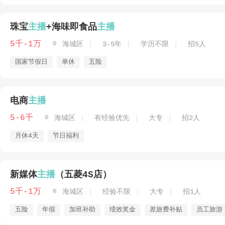
珠宝
主播
+海味即食品
主播
5千-1万

海城区
3-5年
学历不限
招5人
国家节假日
单休
五险
电商
主播
5-6千

海城区
有经验优先
大专
招2人
月休4天
节日福利
新媒体
主播
（五菱4S店）
5千-1万

海城区
经验不限
大专
招1人
五险
年假
加班补助
绩效奖金
差旅费补贴
员工旅游