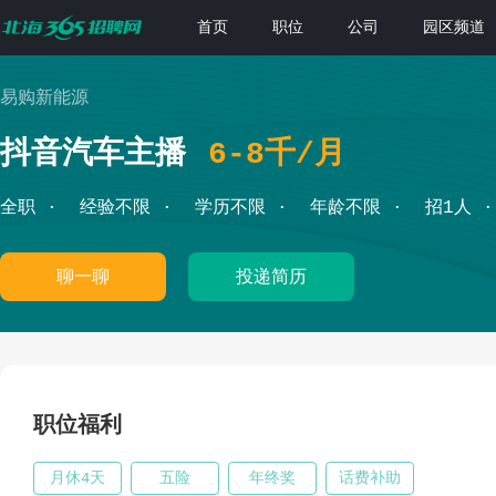
首页
职位
公司
园区频道
易购新能源
抖音汽车主播
6-8千/月
全职
经验不限
学历不限
年龄不限
招1人
聊一聊
投递简历
职位福利
月休4天
五险
年终奖
话费补助