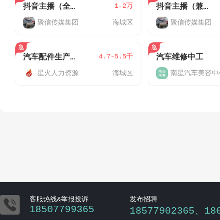
1-2万
抖音主播（全职）
抖音主播（兼职）
聚信传媒集团
海城区
聚信传媒集团
4.7-5.5千
汽车配件生产普工4700-5500
汽车维修中工
星火人力资源
海城区
南星汽车美容中

客服热线&举报投诉
发布招聘
18507799365
18577902365、18