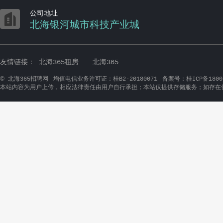

公司地址
北海银河城市科技产业城
友情链接：
北海365租房
北海365
©
北海365招聘网
增值电信业务许可证：桂B2-20180071
备案号：桂ICP备1800
本站内容为用户上传，相应法律责任由用户自行承担；本站仅提供存储服务；如存在