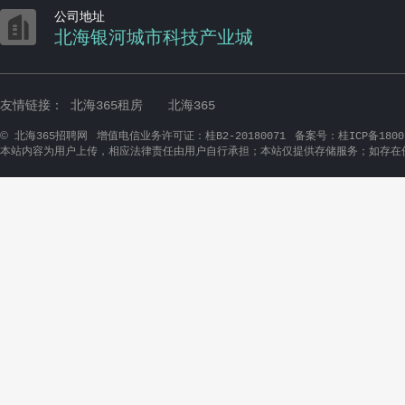

公司地址
北海银河城市科技产业城
友情链接：
北海365租房
北海365
©
北海365招聘网
增值电信业务许可证：桂B2-20180071
备案号：桂ICP备1800
本站内容为用户上传，相应法律责任由用户自行承担；本站仅提供存储服务；如存在