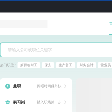
热门职位：
兼职临时工
保安
生产普工
财务会计
营业员


兼职
闲暇时间赚外快


实习岗
踏入职场第一步
发