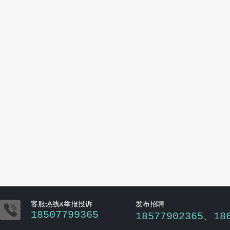

客服热线&举报投诉
发布招聘
18507799365
18577902365、18