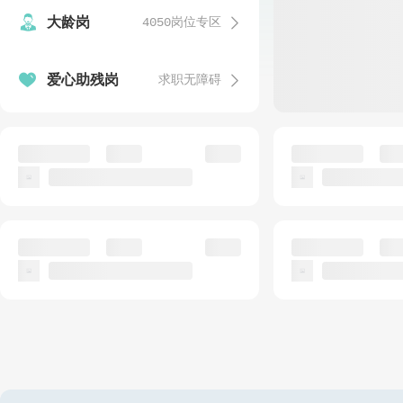


大龄岗
4050岗位专区
发


爱心助残岗
求职无障碍
温
发
发