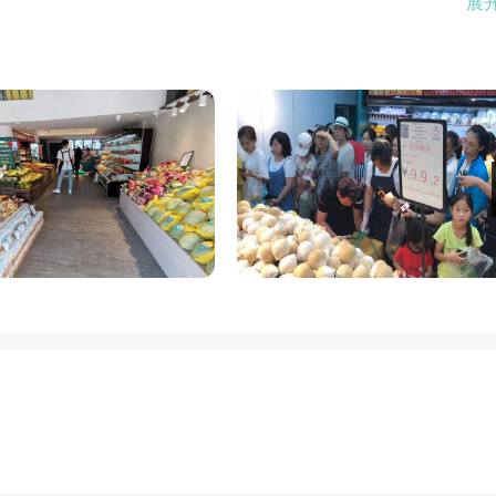
展
对外招募人才，欢迎各界人士举荐，感谢您的支持。
间勿来电，谢谢）
米
副楼