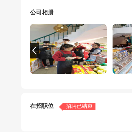
老头果坊需要更多志同道合者加入共同发展，现
公司相册
咨询热线：王经理 13977988030 （休息时
上班时间：8：00-12:00 15:00-18:00
工作地址：
1、宁春城店：强国路中段宁春城停车场进去100
2、湖海路店：湖海路实验小学旁边
3、杭州路店：万达杭州路天赐公馆旁
4、云南路店：云南路58号银湾花园综合科技楼
5、富丽华店：茶亭路富丽华海御小区1#114号
6、桂新店：广东路桂新酒店一楼
在招职位
招聘已结束