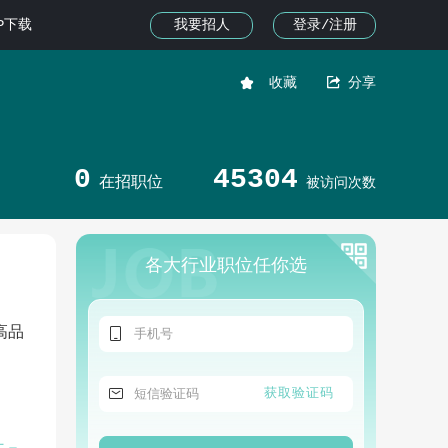
我要招人
登录/注册
PP下载


收藏
分享
0
45304
在招职位
被访问次数
各大行业职位任你选

高品

获取验证码