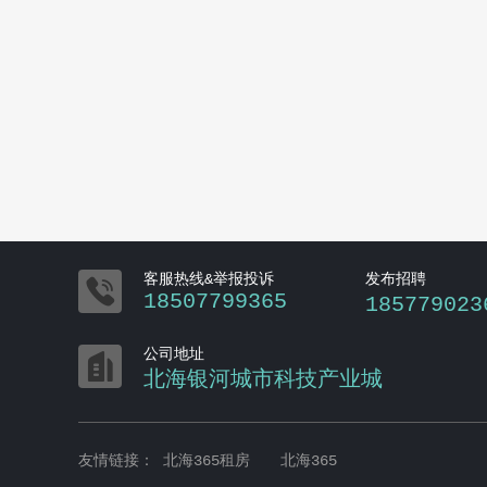

客服热线&举报投诉
发布招聘
18507799365
185779023

公司地址
北海银河城市科技产业城
友情链接：
北海365租房
北海365