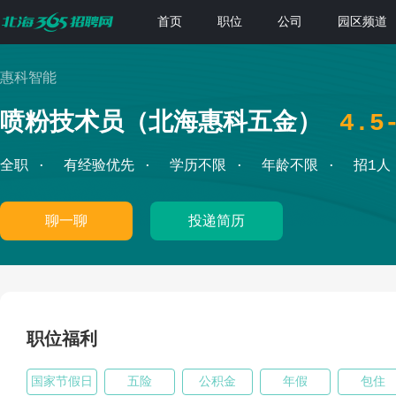
首页
职位
公司
园区频道
惠科智能
喷粉技术员（北海惠科五金）
4.5
全职
有经验优先
学历不限
年龄不限
招1人
聊一聊
投递简历
职位福利
国家节假日
五险
公积金
年假
包住