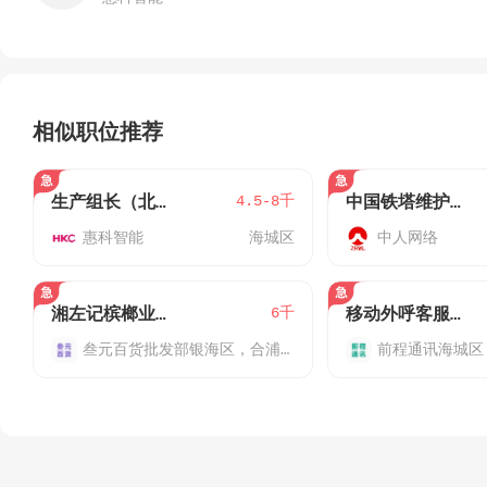
相似职位推荐
4.5-8千
生产组长（北海惠科五金）
中国铁塔维护技术员（北海市区方向）
惠科智能
海城区
中人网络
6千
湘左记槟榔业务员（北海/合浦）
移动外呼客服专员（北海/合浦）
叁元百货批发部
银海区，合浦县·廉州镇
前程通讯