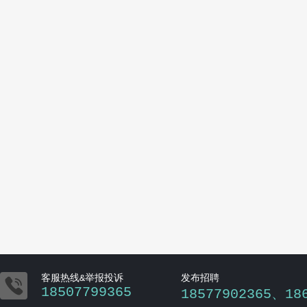

客服热线&举报投诉
发布招聘
18507799365
18577902365、18