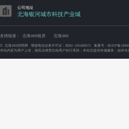

公司地址
北海银河城市科技产业城
友情链接：
北海365租房
北海365
©
北海365招聘网
增值电信业务许可证：桂B2-20180071
备案号：桂ICP备1800
本站内容为用户上传，相应法律责任由用户自行承担；本站仅提供存储服务；如存在