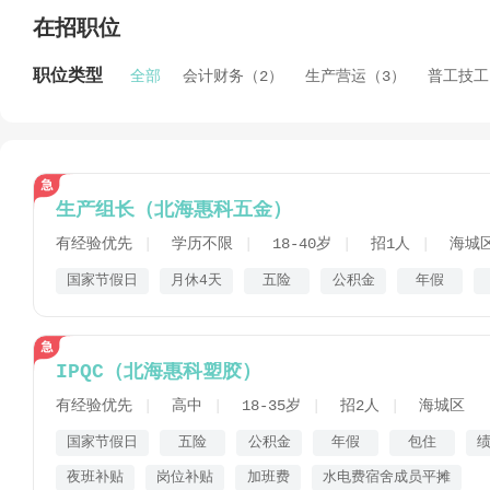
在招职位
职位类型
全部
会计财务（2）
生产营运（3）
普工技工
生产组长（北海惠科五金）
有经验优先
学历不限
18-40岁
招1人
海城
国家节假日
月休4天
五险
公积金
年假
IPQC（北海惠科塑胶）
有经验优先
高中
18-35岁
招2人
海城区
国家节假日
五险
公积金
年假
包住
夜班补贴
岗位补贴
加班费
水电费宿舍成员平摊