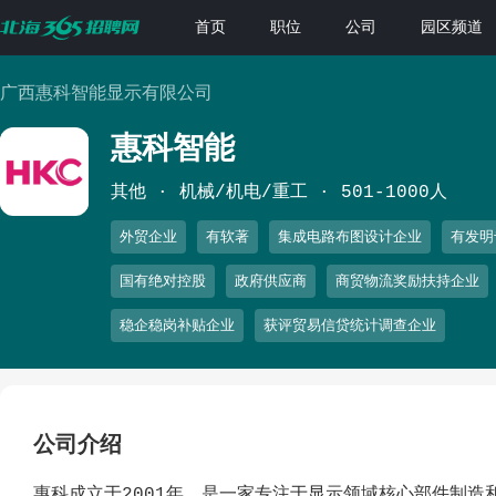
首页
职位
公司
园区频道
广西惠科智能显示有限公司
惠科智能
其他
机械/机电/重工
501-1000人
外贸企业
有软著
集成电路布图设计企业
有发明
国有绝对控股
政府供应商
商贸物流奖励扶持企业
稳企稳岗补贴企业
获评贸易信贷统计调查企业
公司介绍
惠科成立于2001年，是一家专注于显示领域核心部件制