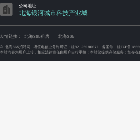

公司地址
北海银河城市科技产业城
友情链接：
北海365租房
北海365
©
北海365招聘网
增值电信业务许可证：桂B2-20180071
备案号：桂ICP备1800
本站内容为用户上传，相应法律责任由用户自行承担；本站仅提供存储服务；如存在