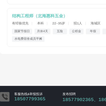
结构工程师（北海惠科五金）
有经验优先
本科
22-35岁
招1人
海城区
国家节假日
月休4天
五险
公积金
年假
水电费宿舍成员平摊

客服热线&举报投诉
发布招聘
18507799365
18577902365、18