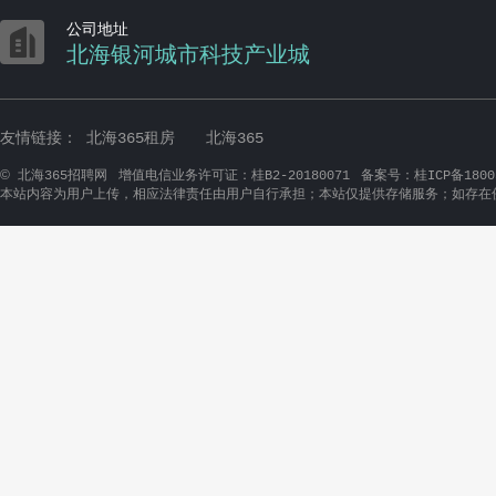

公司地址
北海银河城市科技产业城
友情链接：
北海365租房
北海365
©
北海365招聘网
增值电信业务许可证：桂B2-20180071
备案号：桂ICP备1800
本站内容为用户上传，相应法律责任由用户自行承担；本站仅提供存储服务；如存在