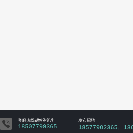

客服热线&举报投诉
发布招聘
18507799365
18577902365、18