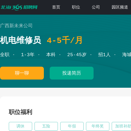
首页
职位
公司
园区频道
广西新未来公司
机电维修员
4-5千/月
全职
1-3年
本科
25-45岁
招1人
海
聊一聊
投递简历
职位福利
调休
五险
年假
年终奖
加班补