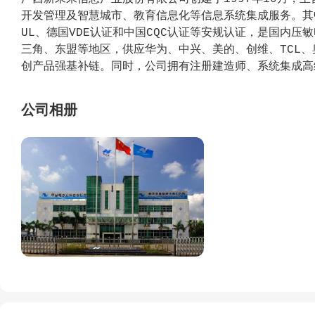
开发管理及智慧城市、教育信息化等信息系统集成服务。其
UL、德国VDE认证和中国CQC认证等安规认证，是国内
三角、东盟等地区，供应华为、中兴、美的、创维、TCL
创产品强基补链。同时，公司拥有注册建造师、系统集成高
在智慧城市、智慧校园、智慧园区等信息系统集成领域形成
服务行业龙头企业。
公司相册
2025年，公司开拓新能源开发管理业务，聚焦于打造一
家“碳达峰、碳中和”的战略，从行业用户的绿色能源需求
务，在工商业光伏发电、储能系统、充电站、微电网等核心
案。
公司近10年获得过五次自治区级科技进步奖，是本行业中
新“小巨人”企业，广西制造业单项冠军企业，是国内唯一
料与元器件人才小高地的压敏电阻企业。目前拥有涉及压敏
49项；软件著作权33多项，获得的新技术、新工艺、新产
公司网址：http://www.gxnfc.com