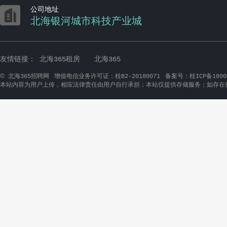

公司地址
北海银河城市科技产业城
友情链接：
北海365租房
北海365
©
北海365招聘网
增值电信业务许可证：桂B2-20180071
备案号：桂ICP备1800
本站内容为用户上传，相应法律责任由用户自行承担；本站仅提供存储服务；如存在