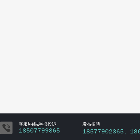

客服热线&举报投诉
发布招聘
18507799365
18577902365、18