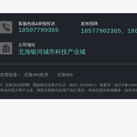

客服热线&举报投诉
发布招聘
18507799365
18577902365、18

公司地址
北海银河城市科技产业城
友情链接：
北海365租房
北海365
©
北海365招聘网
增值电信业务许可证：桂B2-20180071
备案号：桂ICP备1800
本站内容为用户上传，相应法律责任由用户自行承担；本站仅提供存储服务；如存在