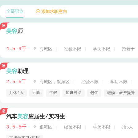
全部职位
 添加求职意向
美容
师
4.5-9千

海城区
经验不限
学历不限
招若干
美容
助理
2.5-5千

海城区，银海区
经验不限
学历不限
月休4天
五险
年假
加班补助
包住
进修，薪资提升
汽车
美容
应届生/实习生
3.5-5千

银海区
经验不限
学历不限
招5人