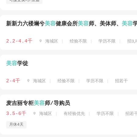
可接受实习/应届
新新力六楼斓兮
美容
健康会所
美容
师、美体师、
美容
2.2-4.4千

海城区
经验不限
学历不限
招3
美容
学徒
2-4千

海城区
经验不限
学历不限
招若干
麦吉丽专柜
美容
师/导购员
3.5-6千

海城区
有经验优先
学历不限
招若
月休4天