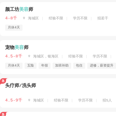
颜工坊
美容
师
4-8千

海城区
经验不限
学历不限
招若干
月休4天
宠物
美容
师
4.5-8千

海城区，银海区
经验不限
学历不限
月休4天
五险
年假
加班补助
包住
进修，薪资提升
头疗师/洗头师
4.5-9千

海城区
经验不限
学历不限
招5人