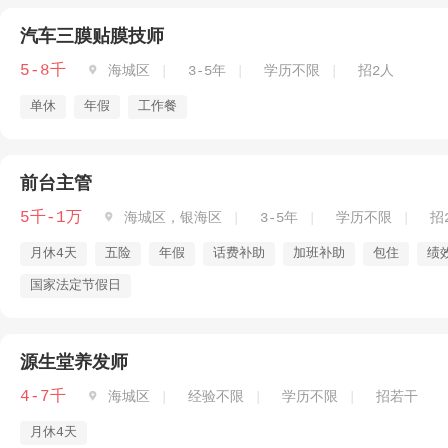
汽车三膜贴膜技师
5-8千

海城区
3-5年
学历不限
招2人
单休
年假
工作餐
前台主管
5千-1万

海城区，银海区
3-5年
学历不限
招
月休4天
五险
年假
话费补助
加班补助
包住
绩
国家法定节假日
源生堂养发师
4-7千

海城区
经验不限
学历不限
招若干
月休4天