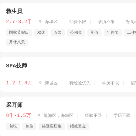
救生员
2.7-3.2千

海城区
经验不限
学历不限
招3
国家节假日
双休
五险
公积金
年假
年终奖
工作
月休八天
SPA技师
1.2-1.8万

海城区
有经验优先
学历不限
招
采耳师
8千-1.5万

银海区，海城区
经验不限
学历不限
包吃
包住
接受应届生
绩效奖金