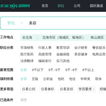
首页
职位
公司
园区频道
职位
工作地点
全北海
|
北海市区（海城区、银海区）
铁山港区
职位分类
市场销售
行政人事
教育培训
会计财务
餐饮娱乐
医疗医药
高级管理
金融保险
美容健身
电商运营
法律翻译
编辑发行
实习其他
薪资范围
全部
3千以下
3千-5千
5千-8千
8千以上
福利待遇
全部
五险
公积金
包吃
包住
年终奖
双休
更多筛选
仅看公招
仅看兼职
仅看直招
学历要求
经
已选条件
清空