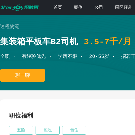
首页
职位
公司
园区频道
速程物流
集装箱平板车B2司机
3.5-7千/月
全职
有经验优先
学历不限
20-55岁
招若
聊一聊
职位福利
五险
包吃
包住