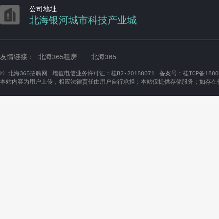

公司地址
北海银河城市科技产业城
友情链接：
北海365租房
北海365
©
北海365招聘网
增值电信业务许可证：桂B2-20180071
备案号：桂ICP备1800
本站内容为用户上传，相应法律责任由用户自行承担；本站仅提供存储服务；如存在