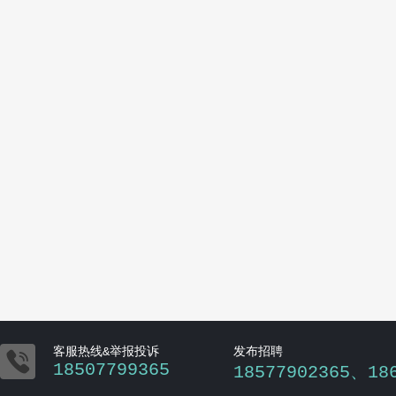

客服热线&举报投诉
发布招聘
18507799365
18577902365、18