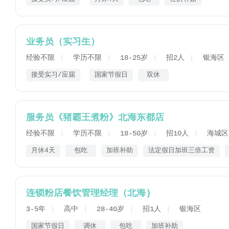
业务员（实习生）
经验不限
学历不限
18-25岁
招2人
银海区
接受实习/应届
国家节假日
双休
服务员《猪霸王煮粉》北海东都店
经验不限
学历不限
18-50岁
招10人
海城区
月休4天
包吃
加班补助
法定假日加班三倍工资
连锁粉店餐饮管理经理（北海)
3-5年
高中
28-40岁
招1人
银海区
国家节假日
调休
包吃
加班补助