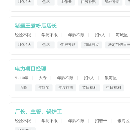
月休4天
包吃
工作餐
住房补贴
加班补助
猪霸王煮粉店店长
经验不限
学历不限
年龄不限
招1人
海城区
月休4天
包吃
住房补贴
加班补助
法定节假日
电力项目经理
5-10年
大专
年龄不限
招1人
银海区
五险
年终奖
年度旅游
节日福利
生日福利
厂长、主管、锅炉工
经验不限
学历不限
年龄不限
招若干
银海区