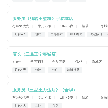
服务员《猪霸王煮粉》宁春城店
有经验优先
学历不限
18-45岁
招若干
海城
月休4天
包吃
住房补贴
加班补助
法定假日三
店长（三品王宁春城店）
3-5年
学历不限
年龄不限
招2人
海城区
月休4天
包吃
包住
加班补助
服务员《三品王万达店》（全职）
有经验优先
学历不限
18-45岁
招若干
银海
月休4天
五险
包吃