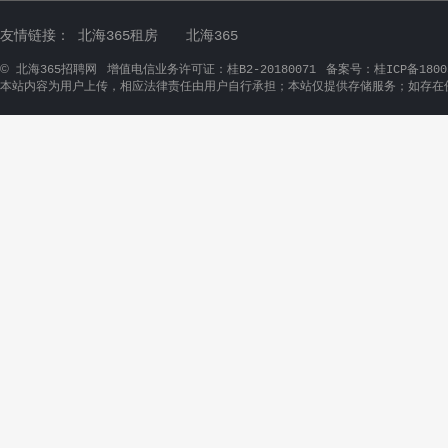
友情链接：
北海365租房
北海365
©
北海365招聘网
增值电信业务许可证：桂B2-20180071
备案号：桂ICP备1800
本站内容为用户上传，相应法律责任由用户自行承担；本站仅提供存储服务；如存在