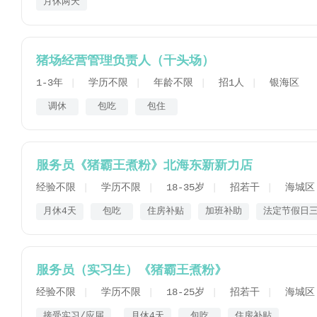
月休两天
猪场经营管理负责人（千头场）
1-3年
学历不限
年龄不限
招1人
银海区
调休
包吃
包住
服务员《猪霸王煮粉》北海东新新力店
经验不限
学历不限
18-35岁
招若干
海城区
月休4天
包吃
住房补贴
加班补助
法定节假日
服务员（实习生）《猪霸王煮粉》
经验不限
学历不限
18-25岁
招若干
海城区
接受实习/应届
月休4天
包吃
住房补贴