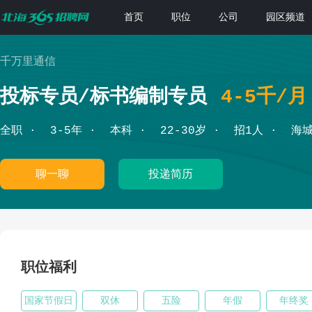
首页
职位
公司
园区频道
千万里通信
投标专员/标书编制专员
4-5千/月
全职
3-5年
本科
22-30岁
招1人
海
聊一聊
投递简历
职位福利
国家节假日
双休
五险
年假
年终奖