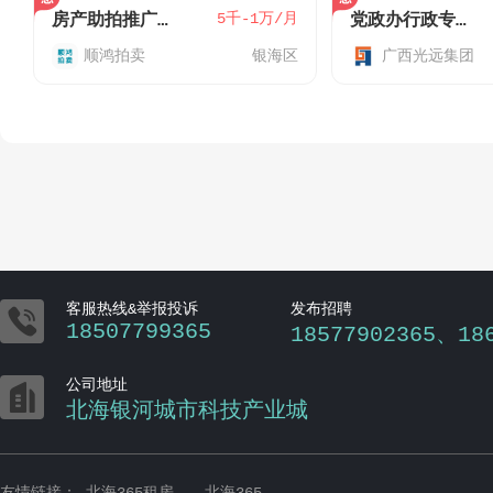
5千-1万/月
房产助拍推广专员（兼职）
党政办行政专员(就业见习岗位)
顺鸿拍卖
银海区
广西光远集团

客服热线&举报投诉
发布招聘
18507799365
18577902365、18

公司地址
北海银河城市科技产业城