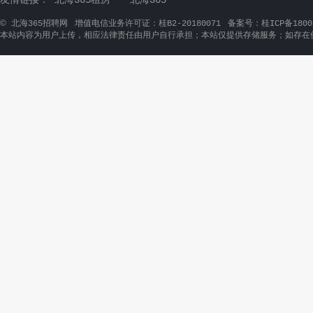
友情链接：
北海365租房
北海365
©
北海365招聘网
增值电信业务许可证：桂B2-20180071
备案号：桂ICP备1800
本站内容为用户上传，相应法律责任由用户自行承担；本站仅提供存储服务；如存在