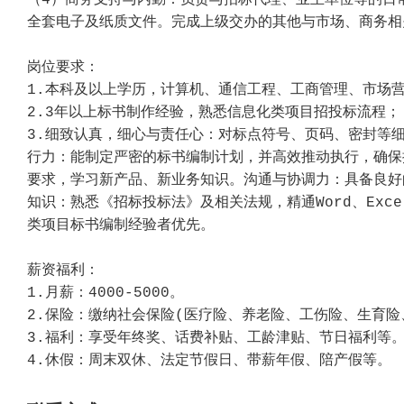
（4）商务支持与内勤：负责与招标代理、业主单位等的日
全套电子及纸质文件。完成上级交办的其他与市场、商务相
岗位要求：
1.本科及以上学历，计算机、通信工程、工商管理、市场
2.3年以上标书制作经验，熟悉信息化类项目招投标流程；
3.细致认真，细心与责任心：对标点符号、页码、密封等
行力：能制定严密的标书编制计划，并高效推动执行，确保
要求，学习新产品、新业务知识。沟通与协调力：具备良好
知识：熟悉《招标投标法》及相关法规，精通Word、Exc
类项目标书编制经验者优先。
薪资福利：
1.月薪：4000-5000。
2.保险：缴纳社会保险(医疗险、养老险、工伤险、生育险
3.福利：享受年终奖、话费补贴、工龄津贴、节日福利等
4.休假：周末双休、法定节假日、带薪年假、陪产假等。