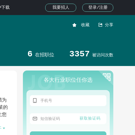
我要招人
登录/注册
PP下载


收藏
分享
6
3357
在招职位
被访问次数
各大行业职位任你选

腊为
菜的
让您

获取验证码

开