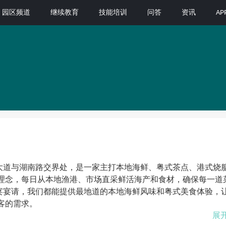
园区频道
继续教育
技能培训
问答
资讯
A
大道与湖南路交界处，是一家主打本地海鲜、粤式茶点、港式烧
的理念，每日从本地渔港、市场直采鲜活海产和食材，确保每一道
宴宴请，我们都能提供最地道的本地海鲜风味和粤式美食体验，
客的需求。
展