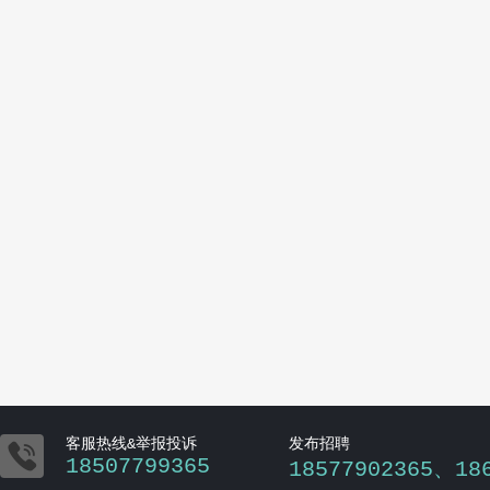

客服热线&举报投诉
发布招聘
18507799365
18577902365、18