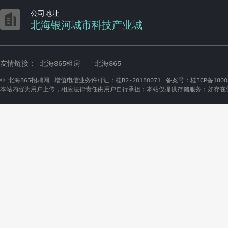

公司地址
北海银河城市科技产业城
友情链接：
北海365租房
北海365
©
北海365招聘网
增值电信业务许可证：桂B2-20180071
备案号：桂ICP备1800
本站内容为用户上传，相应法律责任由用户自行承担；本站仅提供存储服务；如存在