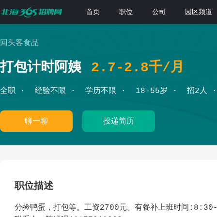
首页
职位
公司
园区频道
回头客食品
打包计时阿姨
2.7-2.8千/月
全职
经验不限
学历不限
18-55岁
招2人
聊一聊
投递简历
职位描述
分捡鸭蛋，打包等。工资2700元。有餐补上班时间:8:30-