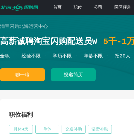
首页
职位
公司
园区频道
淘宝闪购北海运营中心
高薪诚聘淘宝闪购配送员W
5千-1
全职
经验不限
学历不限
年龄不限
招20人
聊一聊
投递简历
职位福利
月休4天
单休
交通补助
话费补助