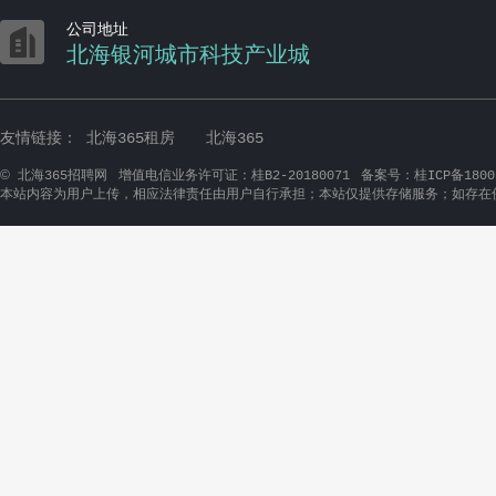

公司地址
北海银河城市科技产业城
友情链接：
北海365租房
北海365
©
北海365招聘网
增值电信业务许可证：桂B2-20180071
备案号：桂ICP备1800
本站内容为用户上传，相应法律责任由用户自行承担；本站仅提供存储服务；如存在