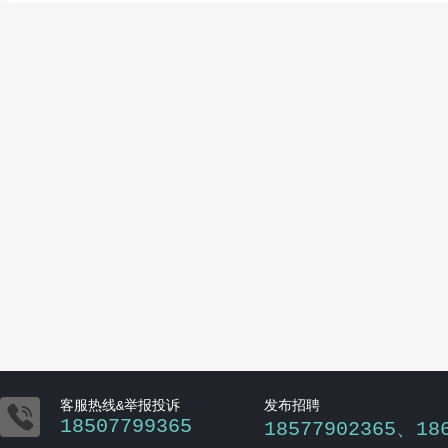

客服热线&举报投诉
发布招聘
18507799365
18577902365、18