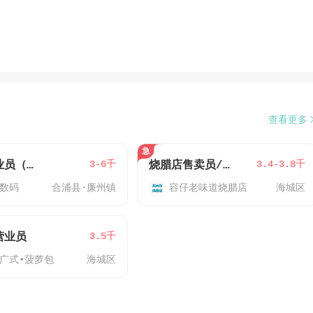
查看更多
3-6千
3.4-3.8千
移动营业员（合浦解放路营业厅）
烧腊店售卖员/营业员
数码
合浦县·廉州镇
容仔老味道烧腊店
海城区
3.5千
营业员
广式•菠萝包
海城区