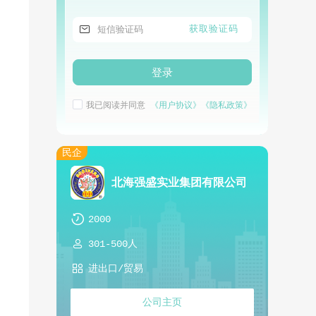

获取验证码
登录
我已阅读并同意
《用户协议》
《隐私政策》
民企
北海强盛实业集团有限公司

2000

301-500人

进出口/贸易
公司主页