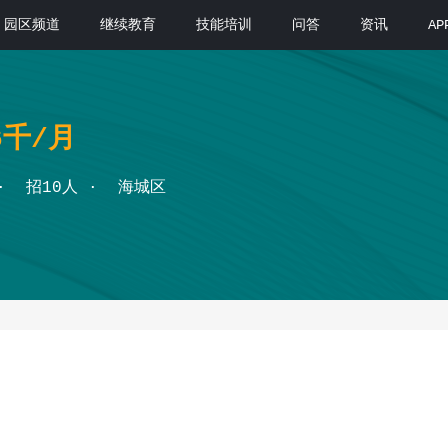
园区频道
继续教育
技能培训
问答
资讯
A
6千/月
招10人
海城区