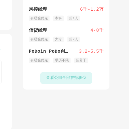
风控经理
6千-1.2万
有经验优先
本科
招1人
信贷经理
4-8千
有经验优先
大专
招2人

PoDoin PoDo创意料理前厅/后厨员工
3.2-5.5千
有经验优先
学历不限
招若干
查看公司全部在招职位