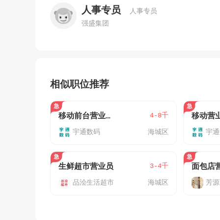
人事专员
人事专员
强盛集团
相似职位推荐
4-8千
移动前台营业员（月休6天西路/北云营业厅）
宇通数码
海城区
宇通
3-4千
生鲜超市营业员
面包店
品浍生活超市
海城区
芳源