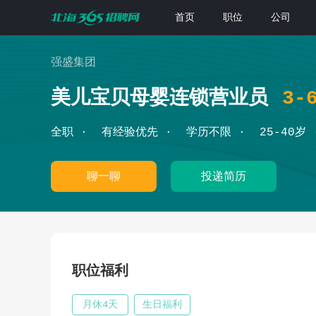
首页
职位
公司
强盛集团
美儿宝贝母婴连锁营业员
3-
全职
有经验优先
学历不限
25-40岁
聊一聊
投递简历
职位福利
月休4天
生日福利