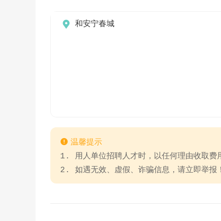

和安宁春城

温馨提示
1. 用人单位招聘人才时，以任何理由收取
2. 如遇无效、虚假、诈骗信息，请立即举报