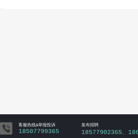

客服热线&举报投诉
发布招聘
18507799365
18577902365、18