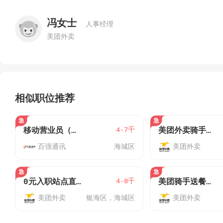
冯女士
人事经理
美团外卖
相似职位推荐
4-7千
移动营业员（海城区/银海区）-月休8天
美团外卖骑手（银海区）
百强通讯
海城区
美团外卖
4-8千
0元入职站点直招包车送装备奖600
美团骑手送餐工作又可兜风又可挣钱
美团外卖
银海区，海城区
美团外卖