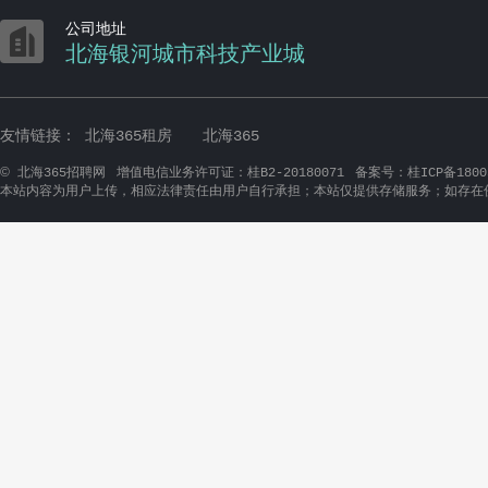

公司地址
北海银河城市科技产业城
友情链接：
北海365租房
北海365
©
北海365招聘网
增值电信业务许可证：桂B2-20180071
备案号：桂ICP备1800
本站内容为用户上传，相应法律责任由用户自行承担；本站仅提供存储服务；如存在