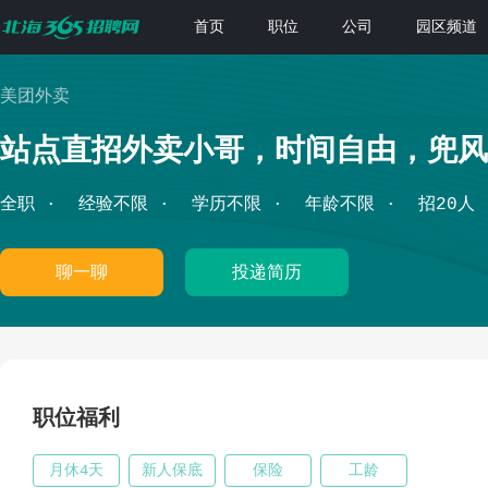
首页
职位
公司
园区频道
美团外卖
站点直招外卖小哥，时间自由，兜风
全职
经验不限
学历不限
年龄不限
招20人
聊一聊
投递简历
职位福利
月休4天
新人保底
保险
工龄