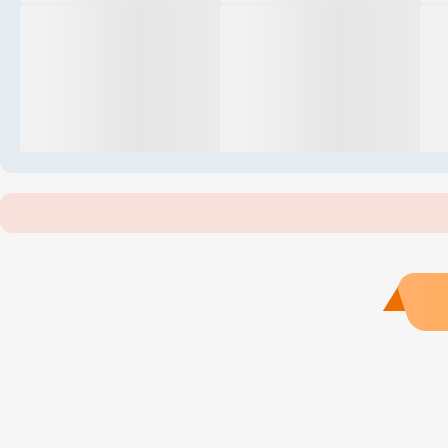
正五海产
北海温德姆酒店
北海万豪度假酒店
信义玻璃（广西）有限公司
强盛集团
肯德基