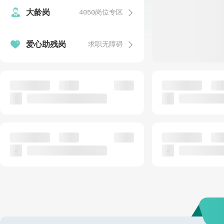


大龄岗
4050岗位专区
发


爱心助残岗
求职无障碍
温
发
语文教师
安保人员(需值夜
公招
银海区实验小学
动物卫生监督
发
话务客服人员（爱心助残岗）
食堂工作人员
公招
公
已结束
惠爱融创残疾人数字化就业（北海）基地
北海市第十三