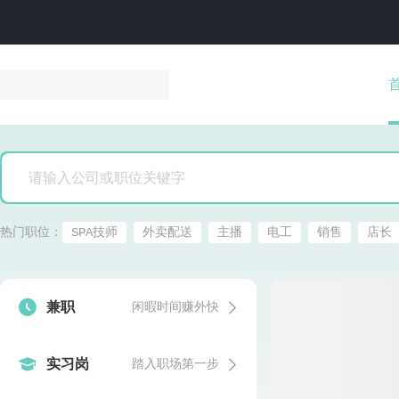
热门职位：
SPA技师
外卖配送
主播
电工
销售
店长


兼职
闲暇时间赚外快


实习岗
踏入职场第一步
发