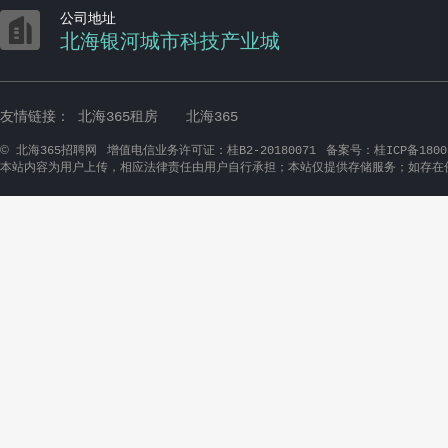
美团外卖
鑫瑞国泰
想要生活甜就做送餐员
美团送餐员-海城区
不体检、上班自由可
银海区
骑手送餐工作游戏两不误
站点直
体检 可带手机 工作
招外卖小哥，时间自由，兜风赚钱（海城区，
可带手机、可预支工
银海区）
散热器操作工
赢政科技
中移铁通
公司前台
直播场控
零经验主播
人工智
党群事务员
爱家工
能训练师
程师（北海海城区）
惠科智能
中国人寿
IPQC（北海惠科塑胶）
供应链财经
生产
银行保险部客户经理
组长（北海惠科五金）
结构工程师（北海惠
科五金）
一信科技
劲仔食品