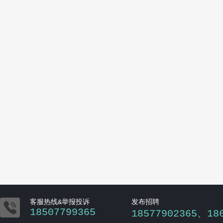

客服热线&举报投诉
发布招聘
18507799365
18577902365、18