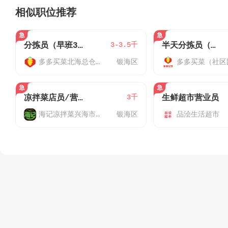
相似职位推荐
3-3.5千
分拣员（早班3:00-10:30）
半天分拣员（平阳仓4:30-10:00）
多多买菜北海总仓（社区团购）
银海区
3千
凉拌菜店员/营业员
生鲜超市营业员
海记凉拌菜兴海市场店
银海区
品浍生活超市