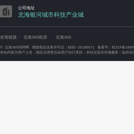

公司地址
北海银河城市科技产业城
友情链接：
北海365租房
北海365
©
北海365招聘网
增值电信业务许可证：桂B2-20180071
备案号：桂ICP备1800
本站内容为用户上传，相应法律责任由用户自行承担；本站仅提供存储服务；如存在