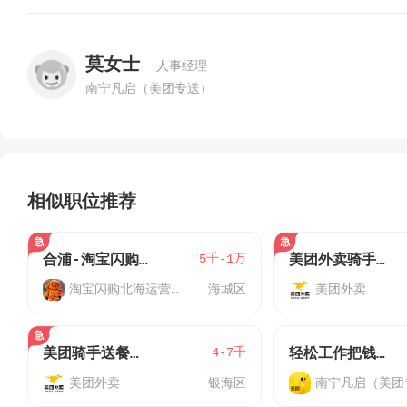
莫女士
人事经理
南宁凡启（美团专送）
相似职位推荐
5千-1万
合浦-淘宝闪购-外卖骑手J
美团外卖骑手（银海区）
淘宝闪购北海运营中心
海城区
美团外卖
4-7千
美团骑手送餐工作又可兜风又可挣钱
轻松工作把钱赚外卖骑手
美团外卖
银海区