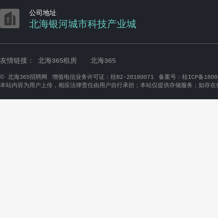

公司地址
北海银河城市科技产业城
友情链接：
北海365租房
北海365
©
北海365招聘网
增值电信业务许可证：桂B2-20180071
备案号：桂ICP备1800
本站内容为用户上传，相应法律责任由用户自行承担；本站仅提供存储服务；如存在