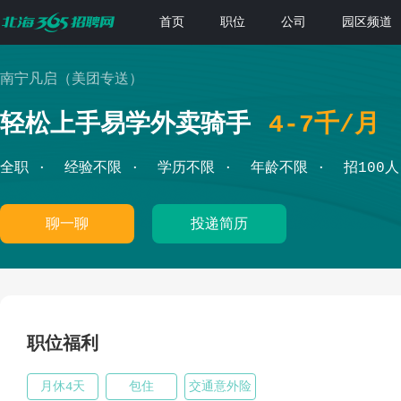
首页
职位
公司
园区频道
南宁凡启（美团专送）
轻松上手易学外卖骑手
4-7千/月
全职
经验不限
学历不限
年龄不限
招100人
聊一聊
投递简历
职位福利
月休4天
包住
交通意外险