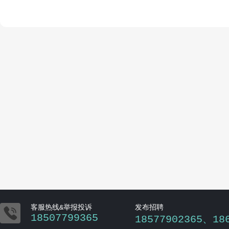

客服热线&举报投诉
发布招聘
18507799365
18577902365、18