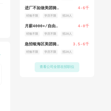
进厂不如做美团骑手敞开跑+多劳多得
4-6千
经验不限
学历不限
招20人
月薪4000+/自由银海区外卖骑手
4-8千
经验不限
学历不限
招20人
急招银海区美团骑手/跑单多劳多得
3.5-6千
经验不限
学历不限
招20人

查看公司全部在招职位