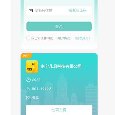

获取验证码
登录
我已阅读并同意
《用户协议》
《隐私政策》
民企
南宁凡启科技有限公司

2022

501-1000人

餐饮
公司主页