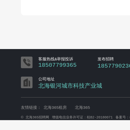

客服热线&举报投诉
发布招聘
18507799365
185779023

公司地址
北海银河城市科技产业城
友情链接：
北海365租房
北海365
©
北海365招聘网
增值电信业务许可证：桂B2-20180071
备案号：桂
本站内容为用户上传，相应法律责任由用户自行承担；本站仅提供存储