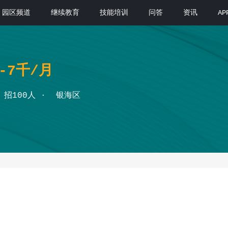
园区频道
继续教育
技能培训
问答
资讯
A
4-7千/月
招100人
银海区