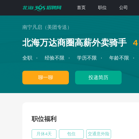
首页
职位
公司
南宁凡启（美团专送）
北海万达商圈高薪外卖骑手
全职
经验不限
学历不限
年龄不限
聊一聊
投递简历
职位福利
月休4天
包住
交通意外险