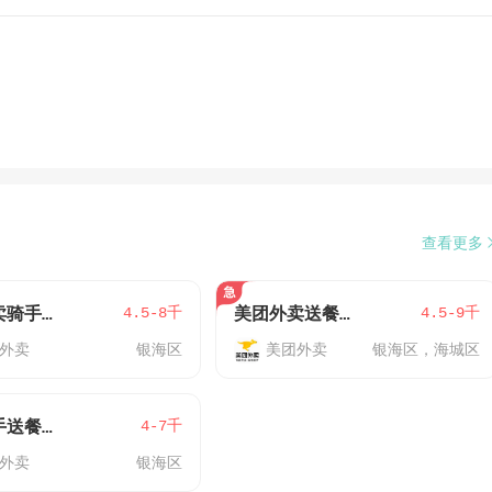
查看更多
4.5-8千
4.5-9千
美团外卖骑手（银海区）
美团外卖送餐小哥骑手（三中，北部湾，新大润发，吾悦，侨港)
外卖
银海区
美团外卖
银海区，海城区
4-7千
美团骑手送餐工作又可兜风又可挣钱
外卖
银海区