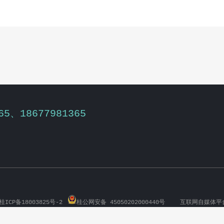
65、18677981365
ICP备18003825号-2
桂公网安备 45050202000440号
互联网自媒体平
服务；如存在侵权问题，请权利人与本网站联系删除！