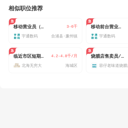
相似职位推荐
3-6千
移动营业员（合浦解放路营业厅）
移动前台营业员（月休6天西路/北云营业厅）
宇通数码
合浦县·廉州镇
宇通数码
4.2-4.8千/月
临近市区短期工坐班可做一个月
烧腊店售卖员/营业员
北海无穷大
海城区
容仔老味道烧腊