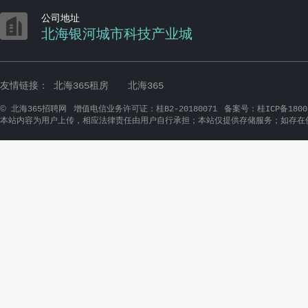

公司地址
北海银河城市科技产业城
友情链接：
北海365租房
北海365
©
北海365招聘网
增值电信业务许可证：桂B2-20180071
备案号：桂ICP备1800
本站内容为用户上传，相应法律责任由用户自行承担；本站仅提供存储服务；如存在