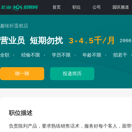
首页
职位
公司
园区频道
趣味轩蛋糕店
营业员 短期勿扰
3-4.5千/月
200
全职
经验不限
学历不限
年龄不限
招若干
聊一聊
投递简历
职位描述
负责陈列产品，要求熟练销售话术，服务好每个客人，面带