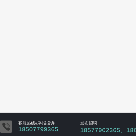

客服热线&举报投诉
发布招聘
18507799365
18577902365、18