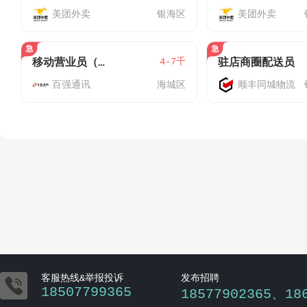
美团外卖
银海区
美团外卖
4-7千
移动营业员（海城区/银海区）-月休8天
驻店商圈配送员
百强通讯
海城区
顺丰同城物流

客服热线&举报投诉
发布招聘
18507799365
18577902365、18