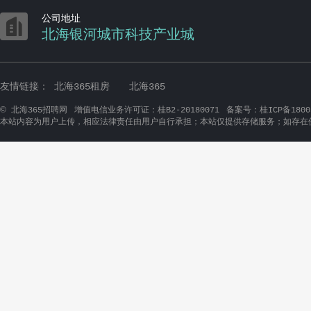

公司地址
北海银河城市科技产业城
友情链接：
北海365租房
北海365
©
北海365招聘网
增值电信业务许可证：桂B2-20180071
备案号：桂ICP备1800
本站内容为用户上传，相应法律责任由用户自行承担；本站仅提供存储服务；如存在