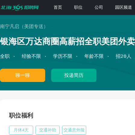
首页
职位
公司
园区频道
南宁凡启（美团专送）
银海区万达商圈高薪招全职美团外卖
全职
经验不限
学历不限
年龄不限
招20人
聊一聊
投递简历
职位福利
月休4天
交通补助
交通意外险