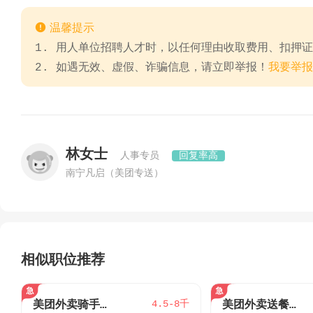

温馨提示
1. 用人单位招聘人才时，以任何理由收取费用、扣押
2. 如遇无效、虚假、诈骗信息，请立即举报！
我要举报
林女士
人事专员
回复率高
南宁凡启（美团专送）
相似职位推荐
4.5-8千
美团外卖骑手（银海区）
美团外卖送餐小哥骑手（三中，北部湾，新大润发，吾悦，侨港)