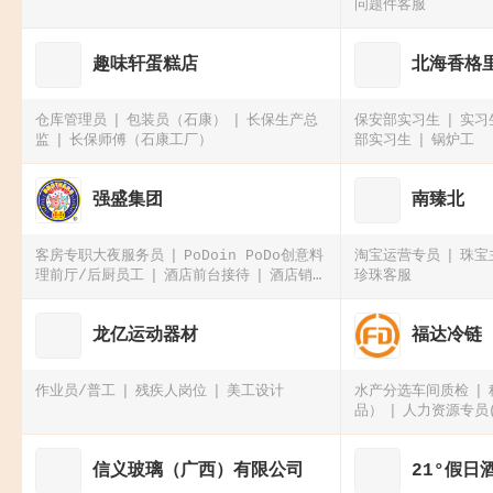
问题件客服
趣味轩蛋糕店
北海香格
仓库管理员
包装员（石康）
长保生产总
保安部实习生
实习
监
长保师傅（石康工厂）
部实习生
锅炉工
强盛集团
南臻北
客房专职大夜服务员
PoDoin PoDo创意料
淘宝运营专员
珠宝
理前厅/后厨员工
酒店前台接待
酒店销售
珍珠客服
经理
龙亿运动器材
福达冷链
作业员/普工
残疾人岗位
美工设计
水产分选车间质检
品）
人力资源专员
冷链运营专员（24、
信义玻璃（广西）有限公司
21°假日