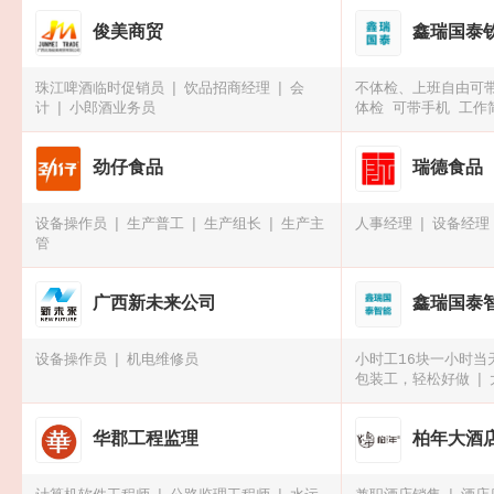
俊美商贸
鑫瑞国泰
珠江啤酒临时促销员
饮品招商经理
会
不体检、上班自由可
计
小郎酒业务员
体检 可带手机 工作
可带手机、可预支工
散热器操作工
劲仔食品
瑞德食品
设备操作员
生产普工
生产组长
生产主
人事经理
设备经理
管
广西新未来公司
鑫瑞国泰
设备操作员
机电维修员
小时工16块一小时当
包装工，轻松好做
块一小时
小厂急招
华郡工程监理
柏年大酒