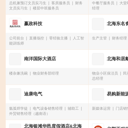
总机兼预订文员实习生
客房服务员
财务
中餐厅服务员
大堂
文员实习生
楼层中班服务员
经理
赢政科技
北海东名
公司前台
直播场控
零经验主播
人工智
生产主管
财务经理
能训练师
南洋国际大酒店
北海和居
楼杂兼洗碗
物业财务部经理
物业小区保洁员
民
总经理
迪康电气
易购新能
氩弧焊学徒
电气设备销售经理
辅助工
新媒体运营
门店销
外贸销售经理（越南语）
北海银滩华邑度假酒店&北海