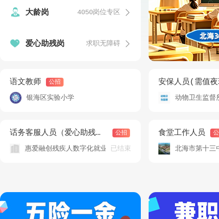


大龄岗
4050岗位专区
发


爱心助残岗
求职无障碍
温
发
语文教师
安保人员(需值夜
公招
银海区实验小学
动物卫生监督
发
话务客服人员（爱心助残岗）
食堂工作人员
公招
公
已结束
惠爱融创残疾人数字化就业（北海）基地
北海市第十三