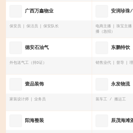
广西万鑫物业
安润珍珠
保安员
保洁员
保安队长
电商主播
珠宝主播
播（急招）
德安石油气
东鹏特饮
外包送气工（持D证）
销售业代
督导
壹品装饰
永发物流
家装设计师
业务员
装车工 / 搬运工
阳海整装
辰茂海滩