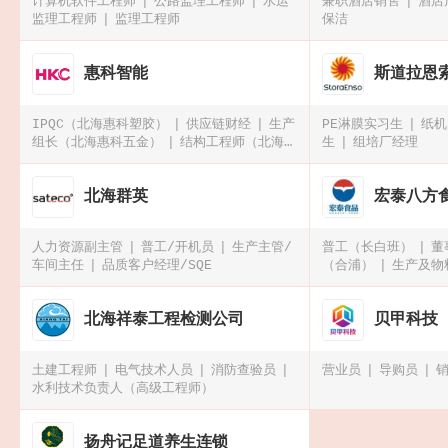
计算机软件工程师
公路监理工程师
水运
兼职酒店销售
酒店
监理工程师
监理工程师
保洁
惠科智能
斯道拉恩
IPQC（北海惠科塑胶）
供应链财经
生产
PE淋膜实习生
纸机
组长（北海惠科五金）
结构工程师（北海惠
生
组培厂经理
科五金）
北海群英
宏泰八方
人力资源副主管
普工/开机员
生产主管/
普工（长白班）
董
车间主任
品质客户经理/SQE
（合浦）
生产及物
经理)
北海祥泰工程检测公司
贝甲科技
土建工程师
电气技术人员
消防查验员
营业员
导购员
水利技术负责人（高级工程师）
扬舟记足道养生连锁