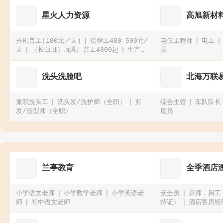
星火人力资源
高旭新材
开机普工(180元／天)
铝焊工400-500元/
电仪工程师
电工
天
（长白班）玩具厂普工4800起
生产手
员
机配件普工4500-5500元
洗头洗脸吧
北海万联
兼职洗头工
洗头发/洗护师（全职）
剪
综合主管
车队队长
发/造型师（全职）
度员
兰亭教育
全季酒店
小学语文老师
小学数学老师
小学英语老
安全员
厨师，厨工
师
初中语文老师
持证）
酒店客房经