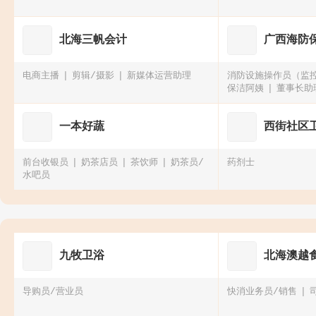
北海三帆会计
广西海防
电商主播
剪辑/摄影
新媒体运营助理
消防设施操作员（监
保洁阿姨
董事长助
一本好蔬
西街社区
前台收银员
奶茶店员
茶饮师
奶茶员/
药剂士
水吧员
九牧卫浴
北海澳越
导购员/营业员
快消业务员/销售