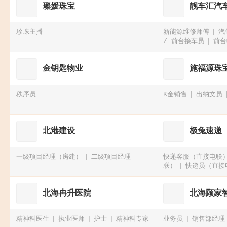
璨媛珠宝
靓车汇汽
珍珠主播
新能源维修师傅
汽
/ 前台接车员
前台
金钥匙物业
施福源珠
秩序员
K金销售
出纳文员
北港建设
极兔速递
一级项目经理（房建）
二级项目经理
快递客服（直接电联
联）
快递员（直接
电联）
北海冉升医院
北海顾家
精神科医生
执业医师
护士
精神科专家
业务员
销售部经理