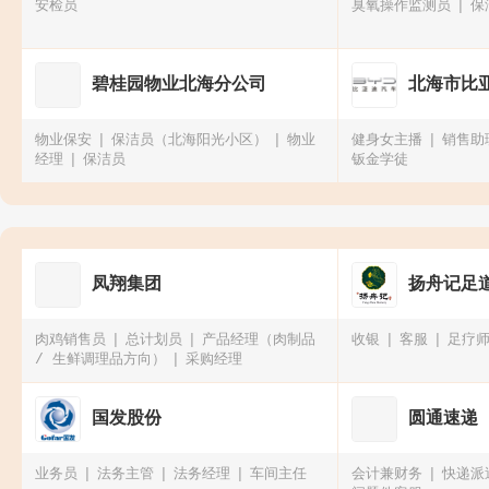
安检员
臭氧操作监测员
保
碧桂园物业北海分公司
北海市比亚
物业保安
保洁员（北海阳光小区）
物业
健身女主播
销售助
经理
保洁员
钣金学徒
凤翔集团
扬舟记足
肉鸡销售员
总计划员
产品经理（肉制品
收银
客服
足疗
/ 生鲜调理品方向）
采购经理
国发股份
圆通速递
业务员
法务主管
法务经理
车间主任
会计兼财务
快递派