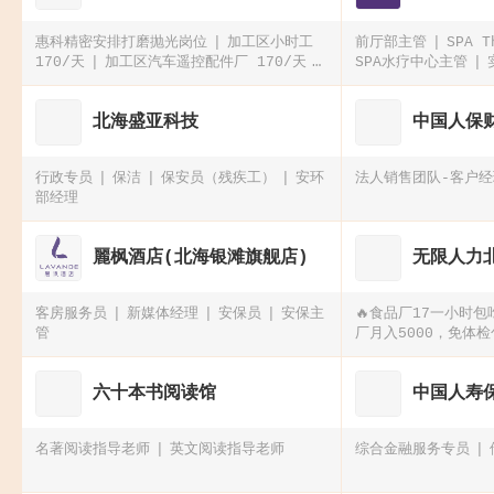
惠科精密安排打磨抛光岗位
加工区小时工
前厅部主管
SPA 
170/天
加‮区工‬汽车遥‮配控‬件厂 170/天
SPA水疗中心主管
生产/组装蓝牙耳机 170/天 工资可周
结！！！
北海盛亚科技
中国人保
行政专员
保洁
保安员（残疾工）
安环
法人销售团队-客户
部经理
麗枫酒店(北海银滩旗舰店)
无限人力
客房服务员
新媒体经理
安保员
安保主
🔥食品厂17一小时包
管
厂月入5000，免体
食补贴500工业园电
时食品厂急招100人
六十本书阅读馆
中国人寿
名著阅读指导老师
英文阅读指导老师
综合金融服务专员