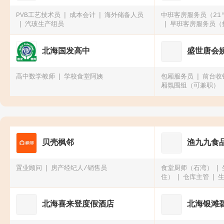
PVB工艺技术员
成本会计
海外储备人员
中班客房服务员（21
汽玻生产组员
早班客房服务员（
职
北海国发高中
盛世唐会
高中数学教师
学校食堂阿姨
包厢服务员
前台收
厢氛围组（可兼职）
贝壳枫邻
渔九九食
置业顾问
房产经纪人/销售员
食堂厨师（石湾）
住）
仓库主管
北海喜来登度假酒店
北海银滩