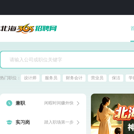
热门职位：
设计师
服务员
财务会计
营业员
保洁
学


兼职
闲暇时间赚外快


实习岗
踏入职场第一步
发