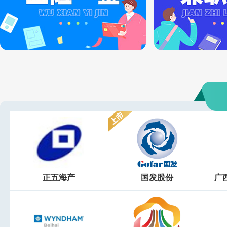
正五海产
国发股份
广