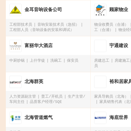
金耳音响设备公司
顾家物业
工程部技术员
音响安装技术员（急招）
物业收费员（合浦）
工程部人员（音响设备的安装和调试）
工（合浦）
物业经
富丽华大酒店
宇通建设
中厨炒锅
上什学徒
洗碗工
保安员
房建总工
房建施工
员
北海群英
裕和居家
人力资源副主管
普工/开机员
生产主管/
家具导购员（北海）
车间主任
品质客户经理/SQE
家具销售代表（北
海）
北海管道燃气
海底世界