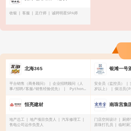
收银
客服
足疗师
诚聘明星SPA师
北海365
银滩一号
平台销售（商务顾问）
企业招聘顾问（人
安全员（监控员）
事/招聘/客服/销售经验优先）
Python
岁以上）
保洁员(P
开发工程师（软件/AI方向）
微信公众号资
深编辑（可远程在家办公）2026春季招聘
恒亮建材
南珠宫集
地产总工
地产项目负责人
汽车修理工
门店空间设计
厨师
售电公司运作负责人
原珠打孔员
临时厨