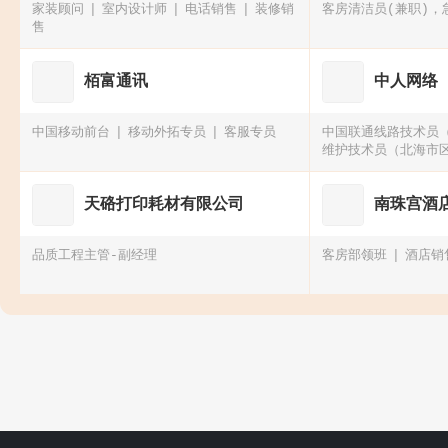
家装顾问
室内设计师
电话销售
装修销
客房清洁员(兼职)，
售
栢富通讯
中人网络
中国移动前台
移动外拓专员
客服专员
中国联通线路技术员
维护技术员（北海市
中国联通基站技术
天硌打印耗材有限公司
南珠宫酒
品质工程主管-副经理
客房部领班
酒店销