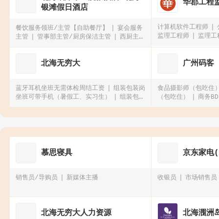
华郡工程
银滩假日酒店
计算机软件工程师
餐饮服务领班/主管【自助餐厅】
宴会服务
监理工程师
监理工
主管
管事部主管/厨房保洁主管
西厨主管
（西厨热菜）
北海无穷大
广州码客
蓝牙耳机坐班无需体检周结工资
组装包装岗
食品摄影师（包吃住
坐班可带手机（暑假工、实习生）
组装包装
（包吃住）
商务BD
岗坐班可带手机
显示屏检测（包吃住买社
导
保）
慕思寝具
京东家电
销售员/导购员
新媒体主播
收银员
市场销售员
北海无穷大人力资源
北海涠洲