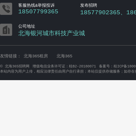

客服热线&举报投诉
发布招聘
18507799365
18577902365、18

公司地址
北海银河城市科技产业城
友情链接：
北海365租房
北海365
©
北海365招聘网
增值电信业务许可证：桂B2-20180071
备案号：桂ICP备1800
本站内容为用户上传，相应法律责任由用户自行承担；本站仅提供存储服务；如存在