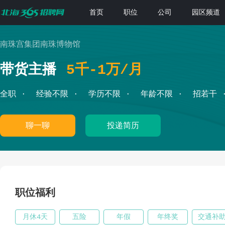
首页
职位
公司
园区频道
南珠宫集团南珠博物馆
带货主播
5千-1万/月
全职
经验不限
学历不限
年龄不限
招若干
聊一聊
投递简历
职位福利
月休4天
五险
年假
年终奖
交通补