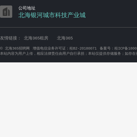

公司地址
北海银河城市科技产业城
友情链接：
北海365租房
北海365
©
北海365招聘网
增值电信业务许可证：桂B2-20180071
备案号：桂ICP备1800
本站内容为用户上传，相应法律责任由用户自行承担；本站仅提供存储服务；如存在