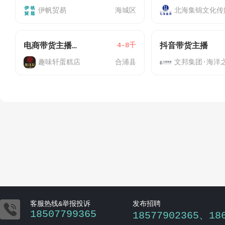
伊帆贸易
海城区
北海集锦文化传
4-8千
电商带货主播（石康工厂）
抖音带货主播
趣味轩蛋糕店
合浦县
文邦集团·海洋

客服热线&举报投诉
发布招聘
18507799365
18577902365、18