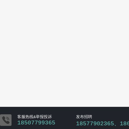

客服热线&举报投诉
发布招聘
18507799365
18577902365、18