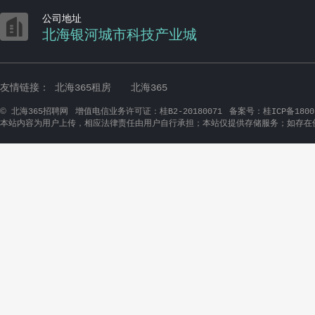

公司地址
北海银河城市科技产业城
友情链接：
北海365租房
北海365
©
北海365招聘网
增值电信业务许可证：桂B2-20180071
备案号：桂ICP备1800
本站内容为用户上传，相应法律责任由用户自行承担；本站仅提供存储服务；如存在