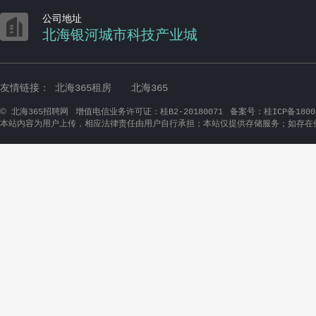

公司地址
北海银河城市科技产业城
友情链接：
北海365租房
北海365
©
北海365招聘网
增值电信业务许可证：桂B2-20180071
备案号：桂ICP备1800
本站内容为用户上传，相应法律责任由用户自行承担；本站仅提供存储服务；如存在