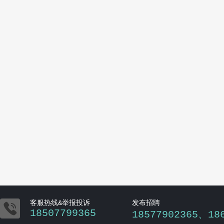

客服热线&举报投诉
发布招聘
18507799365
18577902365、18