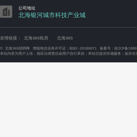

公司地址
北海银河城市科技产业城
友情链接：
北海365租房
北海365
©
北海365招聘网
增值电信业务许可证：桂B2-20180071
备案号：桂ICP备1800
本站内容为用户上传，相应法律责任由用户自行承担；本站仅提供存储服务；如存在