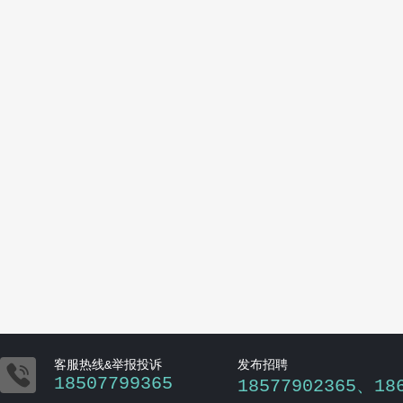

客服热线&举报投诉
发布招聘
18507799365
18577902365、18