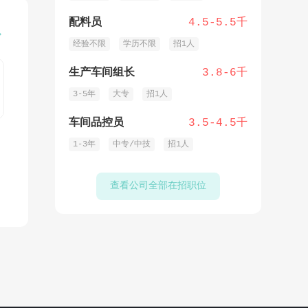
配料员
4.5-5.5千

经验不限
学历不限
招1人
生产车间组长
3.8-6千
3-5年
大专
招1人
车间品控员
3.5-4.5千
1-3年
中专/中技
招1人
查看公司全部在招职位