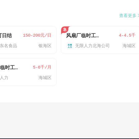
查看更多
150-200元/日
4-4.5千
可日结
风扇厂临时工实习生可带手机坐班不用体检
东名食品
银海区
无限人力北海公司
海城区
5-6千/月
暑假工/临时工150-180
人力
海城区