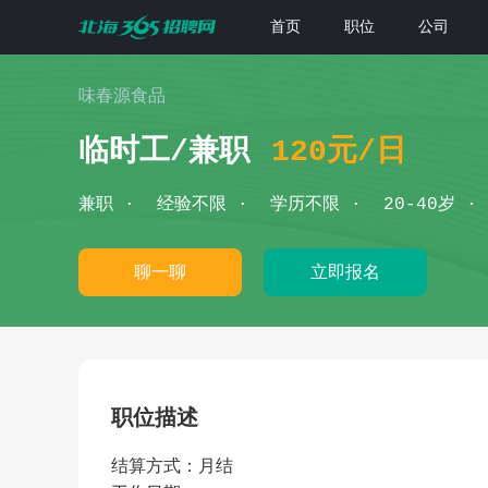
首页
职位
公司
味春源食品
临时工/兼职
120元/日
兼职
经验不限
学历不限
20-40岁
聊一聊
立即报名
职位描述
结算方式：月结