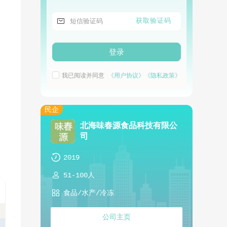

获取验证码
登录
我已阅读并同意
《用户协议》
《隐私政策》
民企
北海味春源食品科技有限公
司

2019

51-100人

食品/水产/冷冻
公司主页