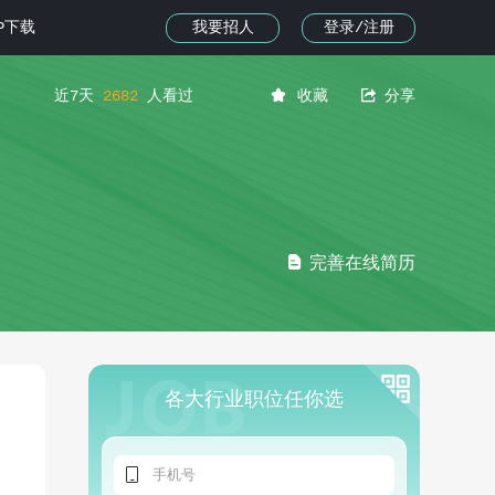
我要招人
登录/注册
PP下载


近7天
2682
人看过
收藏
分享

完善在线简历
各大行业职位任你选
