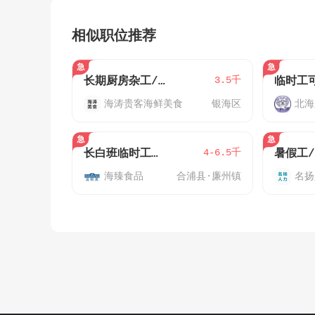
相似职位推荐
3.5千
长期厨房杂工/临时工
临时工
海涛贵客海鲜美食
银海区
北海
4-6.5千
长白班临时工（计时/计件）
海臻食品
合浦县·廉州镇
名扬