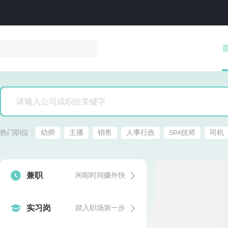
热门职位：
幼师
主播
销售
人事行政
SPA技师
司机


兼职
闲暇时间赚外快


实习岗
踏入职场第一步
发