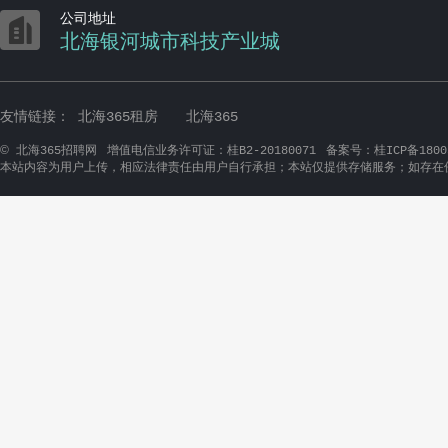

公司地址
北海银河城市科技产业城
友情链接：
北海365租房
北海365
©
北海365招聘网
增值电信业务许可证：桂B2-20180071
备案号：桂ICP备1800
本站内容为用户上传，相应法律责任由用户自行承担；本站仅提供存储服务；如存在