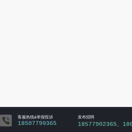

客服热线&举报投诉
发布招聘
18507799365
18577902365、18