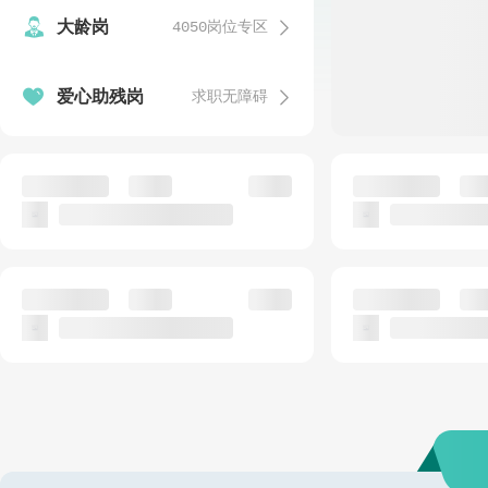


大龄岗
4050岗位专区
发


爱心助残岗
求职无障碍
温
发
语文教师
安保人员(需值夜
公招
银海区实验小学
动物卫生监督
发
话务客服人员（爱心助残岗）
食堂工作人员
公招
公
已结束
惠爱融创残疾人数字化就业（北海）基地
北海市第十三