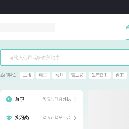
热门职位：
主播
电工
幼师
营业员
生产普工
保安


兼职
闲暇时间赚外快


实习岗
踏入职场第一步
发