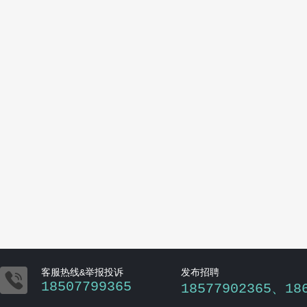

客服热线&举报投诉
发布招聘
18507799365
18577902365、18