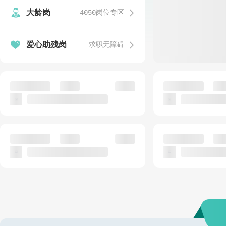


大龄岗
4050岗位专区
发


爱心助残岗
求职无障碍
温
发
语文教师
安保人员(需值夜
公招
银海区实验小学
动物卫生监督
发
话务客服人员（爱心助残岗）
食堂工作人员
公招
公
已结束
惠爱融创残疾人数字化就业（北海）基地
北海市第十三