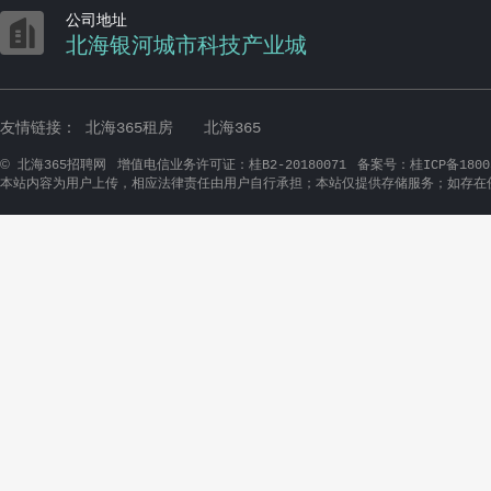

公司地址
北海银河城市科技产业城
友情链接：
北海365租房
北海365
©
北海365招聘网
增值电信业务许可证：桂B2-20180071
备案号：桂ICP备1800
本站内容为用户上传，相应法律责任由用户自行承担；本站仅提供存储服务；如存在