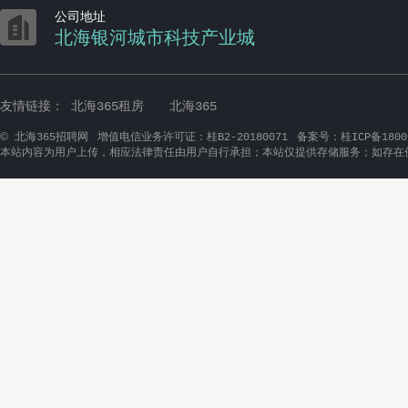
惠科智能
北海涠洲
IPQC（北海惠科塑胶）
供应链财经
生产
前厅部主管
SPA 
组长（北海惠科五金）
结构工程师（北海惠
SPA水疗中心主管
科五金）
贝壳枫邻
华为客户
置业顾问
房产经纪人/销售员
华为授权服务中心前
问
俊美商贸
斯道拉恩
珠江啤酒临时促销员
饮品招商经理
会
PE淋膜实习生
纸机
计
小郎酒业务员
生
组培厂经理
扬舟记足道养生连锁
金耳音响