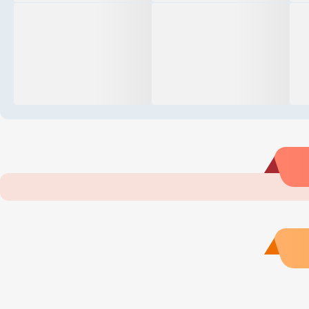
北海万豪度假酒店
北海粤宝宝马4S店
零跑
心
斯道拉恩索
中移铁通
信义玻璃（广西）有限公司
诚钢矿业