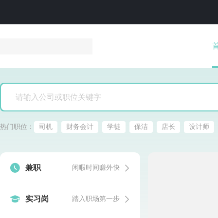
热门职位：
司机
财务会计
学徒
保洁
店长
设计师


兼职
闲暇时间赚外快


实习岗
踏入职场第一步
发