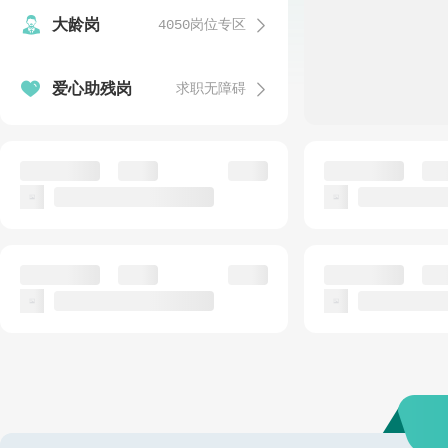


大龄岗
4050岗位专区
发


爱心助残岗
求职无障碍
温
发
语文教师
安保人员(需值夜
公招
银海区实验小学
动物卫生监督
发
话务客服人员（爱心助残岗）
食堂工作人员
公招
公
已结束
惠爱融创残疾人数字化就业（北海）基地
北海市第十三